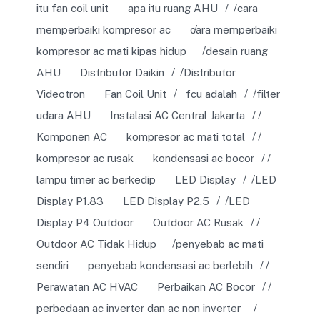
itu fan coil unit
apa itu ruang AHU
cara
memperbaiki kompresor ac
cara memperbaiki
kompresor ac mati kipas hidup
desain ruang
AHU
Distributor Daikin
Distributor
Videotron
Fan Coil Unit
fcu adalah
filter
udara AHU
Instalasi AC Central Jakarta
Komponen AC
kompresor ac mati total
kompresor ac rusak
kondensasi ac bocor
lampu timer ac berkedip
LED Display
LED
Display P1.83
LED Display P2.5
LED
Display P4 Outdoor
Outdoor AC Rusak
Outdoor AC Tidak Hidup
penyebab ac mati
sendiri
penyebab kondensasi ac berlebih
Perawatan AC HVAC
Perbaikan AC Bocor
perbedaan ac inverter dan ac non inverter