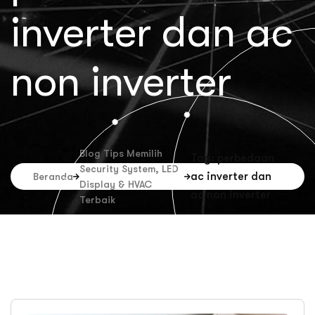
inverter dan ac
non inverter
Blog Tips Memilih
Tag: perbedaan
Security System, LED
ac inverter dan
Beranda
Display & HVAC
ac non inverter
Terbaik