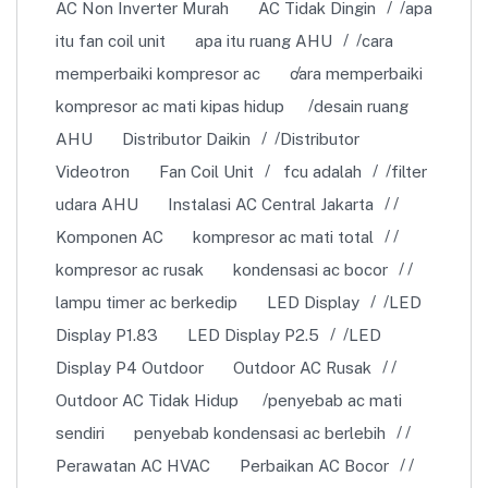
AC Non Inverter Murah
AC Tidak Dingin
apa
itu fan coil unit
apa itu ruang AHU
cara
memperbaiki kompresor ac
cara memperbaiki
kompresor ac mati kipas hidup
desain ruang
AHU
Distributor Daikin
Distributor
Videotron
Fan Coil Unit
fcu adalah
filter
udara AHU
Instalasi AC Central Jakarta
Komponen AC
kompresor ac mati total
kompresor ac rusak
kondensasi ac bocor
lampu timer ac berkedip
LED Display
LED
Display P1.83
LED Display P2.5
LED
Display P4 Outdoor
Outdoor AC Rusak
Outdoor AC Tidak Hidup
penyebab ac mati
sendiri
penyebab kondensasi ac berlebih
Perawatan AC HVAC
Perbaikan AC Bocor