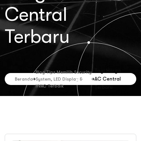
Central
Terbaru
Tag: Harga
Blog Tips Memilih Security
AC Central
Beranda
System, LED Display &
HVAC Terbaik
Terbaru