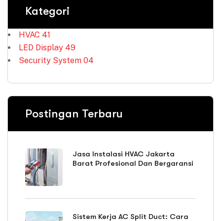
Kategori
HVAC
41
LED Display
49
Security System
04
Postingan Terbaru
Jasa Instalasi HVAC Jakarta
Barat Profesional Dan Bergaransi
Sistem Kerja AC Split Duct: Cara