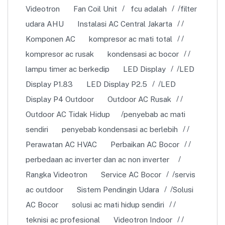
Videotron
Fan Coil Unit
fcu adalah
filter
udara AHU
Instalasi AC Central Jakarta
Komponen AC
kompresor ac mati total
kompresor ac rusak
kondensasi ac bocor
lampu timer ac berkedip
LED Display
LED
Display P1.83
LED Display P2.5
LED
Display P4 Outdoor
Outdoor AC Rusak
Outdoor AC Tidak Hidup
penyebab ac mati
sendiri
penyebab kondensasi ac berlebih
Perawatan AC HVAC
Perbaikan AC Bocor
perbedaan ac inverter dan ac non inverter
Rangka Videotron
Service AC Bocor
servis
ac outdoor
Sistem Pendingin Udara
Solusi
AC Bocor
solusi ac mati hidup sendiri
teknisi ac profesional
Videotron Indoor