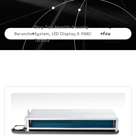
Tag:
Blog Tips Memilih Security
fcu
Beranda
System, LED Display & HVAC
Terbaik
adalah