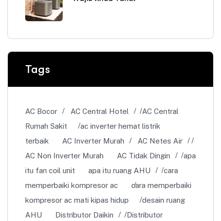
Tags
AC Bocor
AC Central Hotel
AC Central
Rumah Sakit
ac inverter hemat listrik
terbaik
AC Inverter Murah
AC Netes Air
AC Non Inverter Murah
AC Tidak Dingin
apa
itu fan coil unit
apa itu ruang AHU
cara
memperbaiki kompresor ac
cara memperbaiki
kompresor ac mati kipas hidup
desain ruang
AHU
Distributor Daikin
Distributor