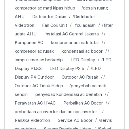
kompresor ac mati kipas hidup
desain ruang
AHU
Distributor Daikin
Distributor
Videotron
Fan Coil Unit
fcu adalah
filter
udara AHU
Instalasi AC Central Jakarta
Komponen AC
kompresor ac mati total
kompresor ac rusak
kondensasi ac bocor
lampu timer ac berkedip
LED Display
LED
Display P1.83
LED Display P2.5
LED
Display P4 Outdoor
Outdoor AC Rusak
Outdoor AC Tidak Hidup
penyebab ac mati
sendiri
penyebab kondensasi ac berlebih
Perawatan AC HVAC
Perbaikan AC Bocor
perbedaan ac inverter dan ac non inverter
Rangka Videotron
Service AC Bocor
servis
ac outdoor
Sistem Pendingin Udara
Solusi