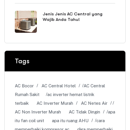
Jenis Jenis AC Central yang
Wajib Anda Tahu!
Tags
AC Bocor
AC Central Hotel
AC Central
Rumah Sakit
ac inverter hemat listrik
terbaik
AC Inverter Murah
AC Netes Air
AC Non Inverter Murah
AC Tidak Dingin
apa
itu fan coil unit
apa itu ruang AHU
cara
memperbaiki kompresor ac
cara memperbaiki