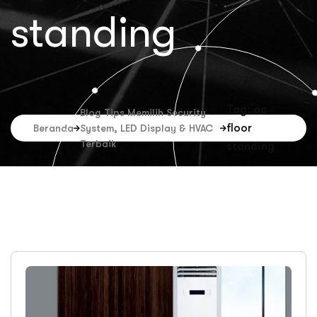
standing
Tag: ac
Blog Tips Memilih Security
floor
Beranda
System, LED Display & HVAC
Terbaik
standing