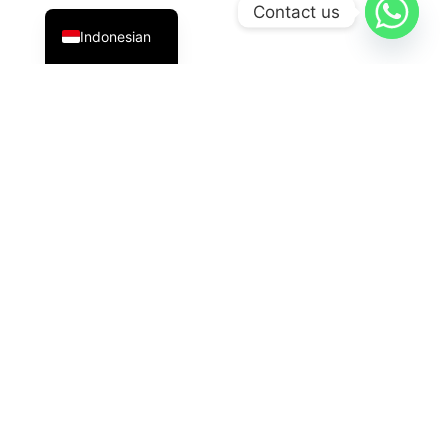
English
Contact us
Indonesian
PT Datavis Indonesia
adalah penyedia solusi teknologi
terdepan di bidang
Security System
,
LED Display
, dan