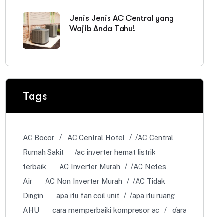
Jenis Jenis AC Central yang
Wajib Anda Tahu!
Tags
AC Bocor
AC Central Hotel
AC Central
Rumah Sakit
ac inverter hemat listrik
terbaik
AC Inverter Murah
AC Netes
Air
AC Non Inverter Murah
AC Tidak
Dingin
apa itu fan coil unit
apa itu ruang
AHU
cara memperbaiki kompresor ac
cara