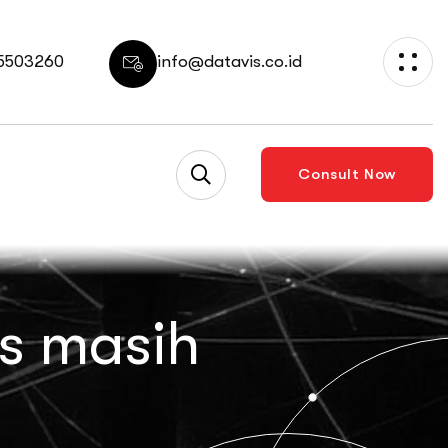
 5503260
info@datavis.co.id
Consult Now
as masih