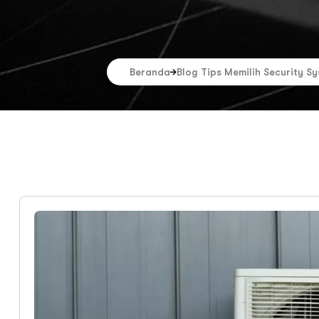
Beranda
Blog Tips Memilih Security S