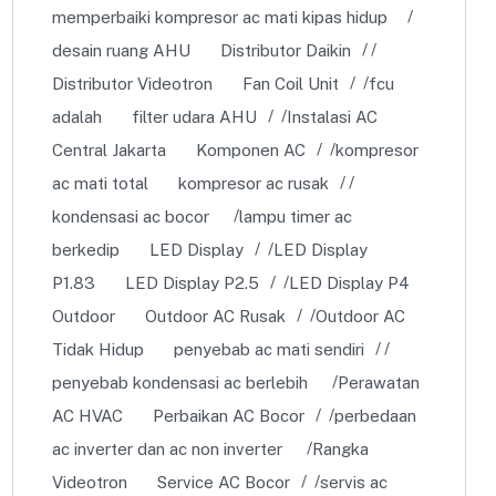
memperbaiki kompresor ac mati kipas hidup
desain ruang AHU
Distributor Daikin
Distributor Videotron
Fan Coil Unit
fcu
adalah
filter udara AHU
Instalasi AC
Central Jakarta
Komponen AC
kompresor
ac mati total
kompresor ac rusak
kondensasi ac bocor
lampu timer ac
berkedip
LED Display
LED Display
P1.83
LED Display P2.5
LED Display P4
Outdoor
Outdoor AC Rusak
Outdoor AC
Tidak Hidup
penyebab ac mati sendiri
penyebab kondensasi ac berlebih
Perawatan
AC HVAC
Perbaikan AC Bocor
perbedaan
ac inverter dan ac non inverter
Rangka
Videotron
Service AC Bocor
servis ac