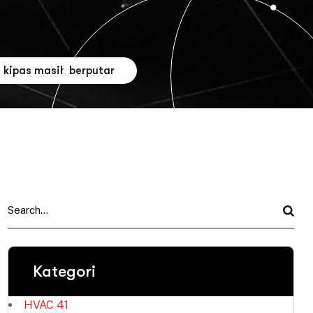
 kipas masih berputar
Kategori
HVAC
41