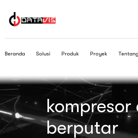
Beranda
Solusi
Produk
Proyek
Tentang
kompresor 
berputar