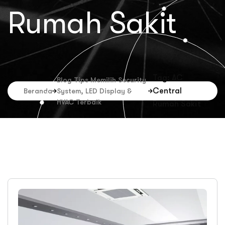
Rumah Sakit
Tag: AC
Blog Tips Memilih Security
Central
Beranda
System, LED Display &
HVAC Terbaik
Rumah Sakit