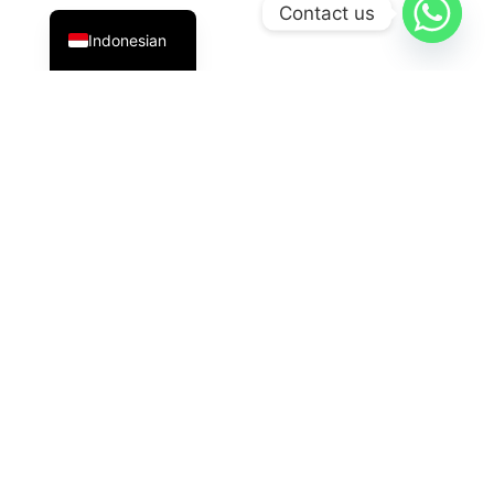
English
Contact us
Indonesian
PT Datavis Indonesia
adalah penyedia solusi teknologi
terdepan di bidang
Security System
,
LED Display
, dan