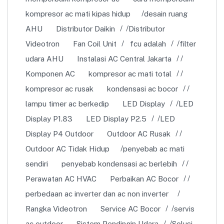
kompresor ac mati kipas hidup
desain ruang
AHU
Distributor Daikin
Distributor
Videotron
Fan Coil Unit
fcu adalah
filter
udara AHU
Instalasi AC Central Jakarta
Komponen AC
kompresor ac mati total
kompresor ac rusak
kondensasi ac bocor
lampu timer ac berkedip
LED Display
LED
Display P1.83
LED Display P2.5
LED
Display P4 Outdoor
Outdoor AC Rusak
Outdoor AC Tidak Hidup
penyebab ac mati
sendiri
penyebab kondensasi ac berlebih
Perawatan AC HVAC
Perbaikan AC Bocor
perbedaan ac inverter dan ac non inverter
Rangka Videotron
Service AC Bocor
servis
ac outdoor
Sistem Pendingin Udara
Solusi