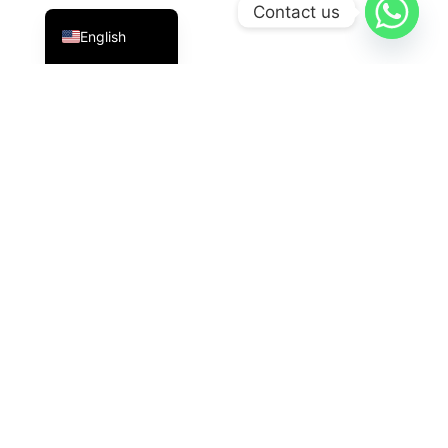
Indonesian
Contact us
English
PT Datavis Indonesia
is a leading technology solutions
provider in the field of
Security Systems
,
LED