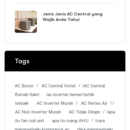
Jenis Jenis AC Central yang
Wajib Anda Tahu!
Tags
AC Bocor
AC Central Hotel
AC Central
Rumah Sakit
ac inverter hemat listrik
terbaik
AC Inverter Murah
AC Netes Air
AC Non Inverter Murah
AC Tidak Dingin
apa
itu fan coil unit
apa itu ruang AHU
cara
memperbaiki kompresor ac
cara memperbaiki