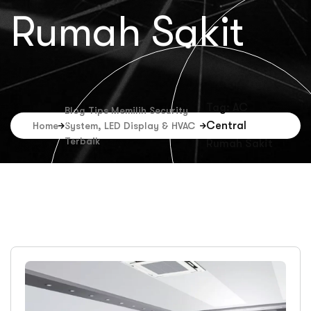
Rumah Sakit
Tag: AC
Blog Tips Memilih Security
Central
Home
System, LED Display & HVAC
Terbaik
Rumah Sakit