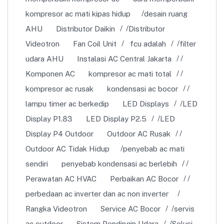
kompresor ac mati kipas hidup
desain ruang
AHU
Distributor Daikin
Distributor
Videotron
Fan Coil Unit
fcu adalah
filter
udara AHU
Instalasi AC Central Jakarta
Komponen AC
kompresor ac mati total
kompresor ac rusak
kondensasi ac bocor
lampu timer ac berkedip
LED Displays
LED
Display P1.83
LED Display P2.5
LED
Display P4 Outdoor
Outdoor AC Rusak
Outdoor AC Tidak Hidup
penyebab ac mati
sendiri
penyebab kondensasi ac berlebih
Perawatan AC HVAC
Perbaikan AC Bocor
perbedaan ac inverter dan ac non inverter
Rangka Videotron
Service AC Bocor
servis
ac outdoor
Sistem Pendingin Udara
Solusi