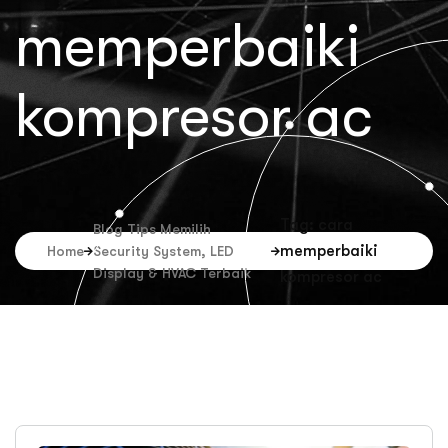
memperbaiki
kompresor ac
Tag: cara
Blog Tips Memilih
memperbaiki
Home
Security System, LED
Display & HVAC Terbaik
kompresor ac