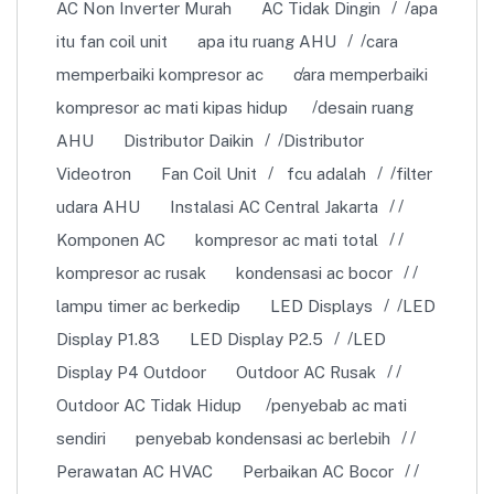
AC Non Inverter Murah
AC Tidak Dingin
apa
itu fan coil unit
apa itu ruang AHU
cara
memperbaiki kompresor ac
cara memperbaiki
kompresor ac mati kipas hidup
desain ruang
AHU
Distributor Daikin
Distributor
Videotron
Fan Coil Unit
fcu adalah
filter
udara AHU
Instalasi AC Central Jakarta
Komponen AC
kompresor ac mati total
kompresor ac rusak
kondensasi ac bocor
lampu timer ac berkedip
LED Displays
LED
Display P1.83
LED Display P2.5
LED
Display P4 Outdoor
Outdoor AC Rusak
Outdoor AC Tidak Hidup
penyebab ac mati
sendiri
penyebab kondensasi ac berlebih
Perawatan AC HVAC
Perbaikan AC Bocor