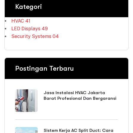
Kategori
HVAC
41
LED Displays
49
Security Systems
04
Postingan Terbaru
Jasa Instalasi HVAC Jakarta
Barat Profesional Dan Bergaransi
Sistem Kerja AC Split Duct: Cara