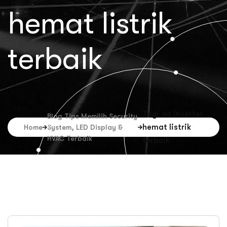
hemat listrik
terbaik
Tag: ac inverter
Blog Tips Memilih Security
hemat listrik
Home
System, LED Display &
HVAC Terbaik
terbaik