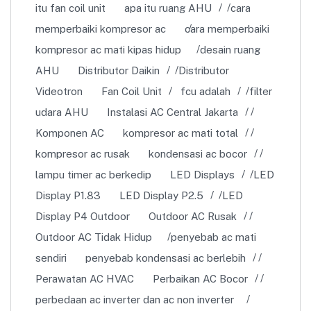
itu fan coil unit
apa itu ruang AHU
cara
memperbaiki kompresor ac
cara memperbaiki
kompresor ac mati kipas hidup
desain ruang
AHU
Distributor Daikin
Distributor
Videotron
Fan Coil Unit
fcu adalah
filter
udara AHU
Instalasi AC Central Jakarta
Komponen AC
kompresor ac mati total
kompresor ac rusak
kondensasi ac bocor
lampu timer ac berkedip
LED Displays
LED
Display P1.83
LED Display P2.5
LED
Display P4 Outdoor
Outdoor AC Rusak
Outdoor AC Tidak Hidup
penyebab ac mati
sendiri
penyebab kondensasi ac berlebih
Perawatan AC HVAC
Perbaikan AC Bocor
perbedaan ac inverter dan ac non inverter