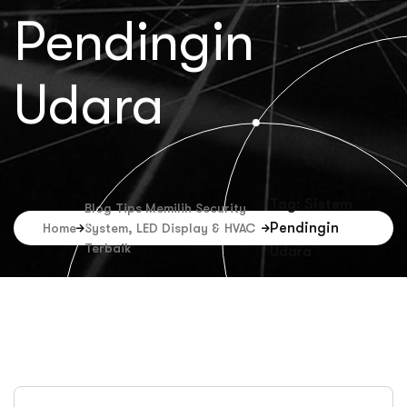
Pendingin
Udara
Tag: Sistem
Blog Tips Memilih Security
Pendingin
Home
System, LED Display & HVAC
Terbaik
Udara