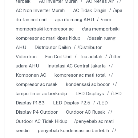
terbaik
AC Inverter Murah
AC Netes Air
AC Non Inverter Murah
AC Tidak Dingin
apa
itu fan coil unit
apa itu ruang AHU
cara
memperbaiki kompresor ac
cara memperbaiki
kompresor ac mati kipas hidup
desain ruang
AHU
Distributor Daikin
Distributor
Videotron
Fan Coil Unit
fcu adalah
filter
udara AHU
Instalasi AC Central Jakarta
Komponen AC
kompresor ac mati total
kompresor ac rusak
kondensasi ac bocor
lampu timer ac berkedip
LED Displays
LED
Display P1.83
LED Display P2.5
LED
Display P4 Outdoor
Outdoor AC Rusak
Outdoor AC Tidak Hidup
penyebab ac mati
sendiri
penyebab kondensasi ac berlebih