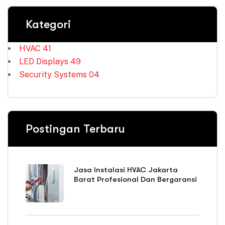
Kategori
HVAC
41
LED Displays
49
Security Systems
04
Postingan Terbaru
Jasa Instalasi HVAC Jakarta
Barat Profesional Dan Bergaransi