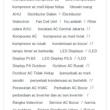
kompresor ac mati kipas hidup
desain ruang
AHU
Distributor Daikin
Distributor
Videotron
Fan Coil Unit
fcu adalah
filter
udara AHU
Instalasi AC Central Jakarta
Komponen AC
kompresor ac mati total
kompresor ac rusak
kondensasi ac bocor
lampu timer ac berkedip
LED Displays
LED
Display P1.83
LED Display P2.5
LED
Display P4 Outdoor
Outdoor AC Rusak
Outdoor AC Tidak Hidup
penyebab ac mati
sendiri
penyebab kondensasi ac berlebih
Perawatan AC HVAC
Perbaikan AC Bocor
perbedaan ac inverter dan ac non inverter
Rangka Videotron
Service AC Bocor
servis
ac outdoor
Sistem Pendingin Udara
Solusi