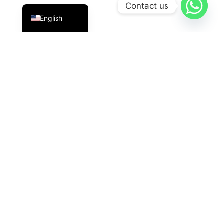
Indonesian
Contact us
English
PT Datavis Indonesia
is a leading technology solutions
provider in the field of
Security Systems
,
LED