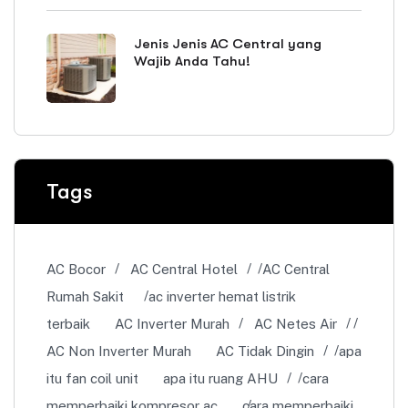
Jenis Jenis AC Central yang
Wajib Anda Tahu!
Tags
AC Bocor
AC Central Hotel
AC Central
Rumah Sakit
ac inverter hemat listrik
terbaik
AC Inverter Murah
AC Netes Air
AC Non Inverter Murah
AC Tidak Dingin
apa
itu fan coil unit
apa itu ruang AHU
cara
memperbaiki kompresor ac
cara memperbaiki