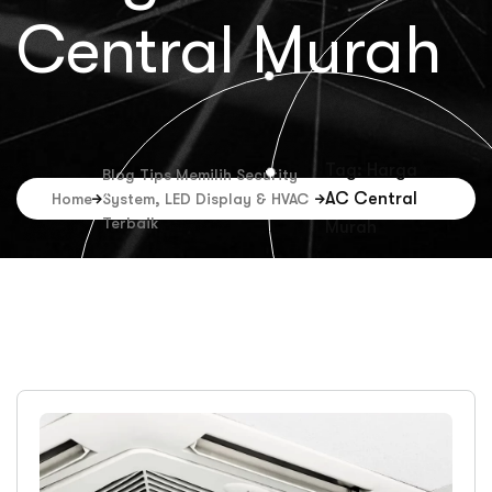
Central Murah
Tag: Harga
Blog Tips Memilih Security
AC Central
Home
System, LED Display & HVAC
Terbaik
Murah