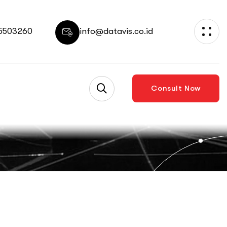
 5503260
info@datavis.co.id
Consult Now