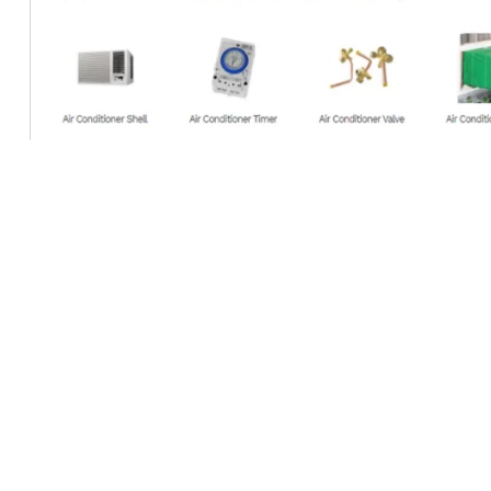
HVAC
No Comments
Komponen AC dan Gambarnya | 
Pendingin udara atau AC (Air Conditioner) merup
berfungsi menjaga suhu ruangan tetap nyaman. K
kompleks, maka memahami komponen AC dan gam
Anda tahu bagaimana setiap…