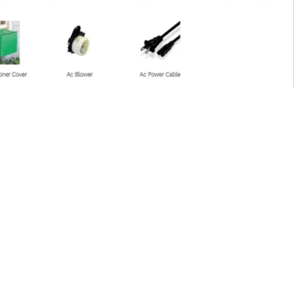
Fungsi, Jenis & Cara Kerja
akan perangkat penting yang
arena sistem AC bekerja secara
barnya sangatlah penting agar