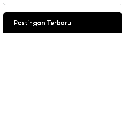
Postingan Terbaru
Jasa Instalasi HVAC Jakarta
Barat Profesional Dan
Bergaransi
Sistem Kerja AC Split Duct:
Cara Kerja, Komponen &
Keunggulan
Jenis Jenis AC Central yang
Wajib Anda Tahu!