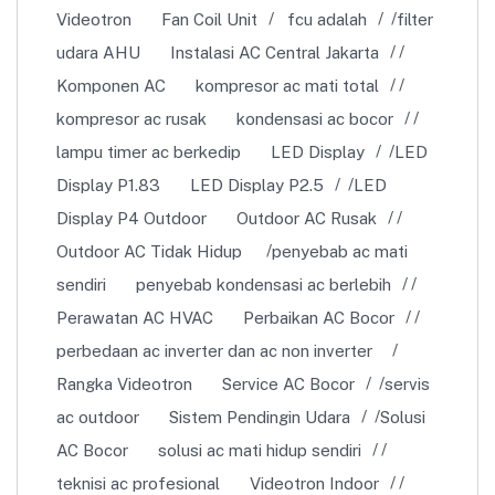
Videotron
Fan Coil Unit
fcu adalah
filter
udara AHU
Instalasi AC Central Jakarta
Komponen AC
kompresor ac mati total
kompresor ac rusak
kondensasi ac bocor
lampu timer ac berkedip
LED Display
LED
Display P1.83
LED Display P2.5
LED
Display P4 Outdoor
Outdoor AC Rusak
Outdoor AC Tidak Hidup
penyebab ac mati
sendiri
penyebab kondensasi ac berlebih
Perawatan AC HVAC
Perbaikan AC Bocor
perbedaan ac inverter dan ac non inverter
Rangka Videotron
Service AC Bocor
servis
ac outdoor
Sistem Pendingin Udara
Solusi
AC Bocor
solusi ac mati hidup sendiri
teknisi ac profesional
Videotron Indoor