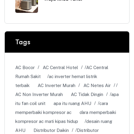
Tags
AC Bocor
AC Central Hotel
AC Central
Rumah Sakit
ac inverter hemat listrik
terbaik
AC Inverter Murah
AC Netes Air
AC Non Inverter Murah
AC Tidak Dingin
apa
itu fan coil unit
apa itu ruang AHU
cara
memperbaiki kompresor ac
cara memperbaiki
kompresor ac mati kipas hidup
desain ruang
AHU
Distributor Daikin
Distributor