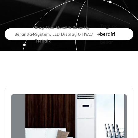
Tag: ac
Blog Tips Memilih Security
berdiri
Beranda
System, LED Display & HVAC
Terbaik
besar