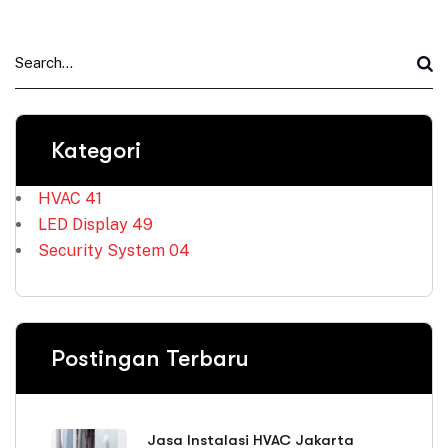
Kategori
HVAC
41
LED Display
49
Security System
04
Postingan Terbaru
Jasa Instalasi HVAC Jakarta