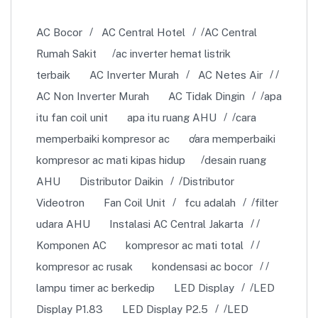
AC Bocor
AC Central Hotel
AC Central
Rumah Sakit
ac inverter hemat listrik
terbaik
AC Inverter Murah
AC Netes Air
AC Non Inverter Murah
AC Tidak Dingin
apa
itu fan coil unit
apa itu ruang AHU
cara
memperbaiki kompresor ac
cara memperbaiki
kompresor ac mati kipas hidup
desain ruang
AHU
Distributor Daikin
Distributor
Videotron
Fan Coil Unit
fcu adalah
filter
udara AHU
Instalasi AC Central Jakarta
Komponen AC
kompresor ac mati total
kompresor ac rusak
kondensasi ac bocor
lampu timer ac berkedip
LED Display
LED
Display P1.83
LED Display P2.5
LED