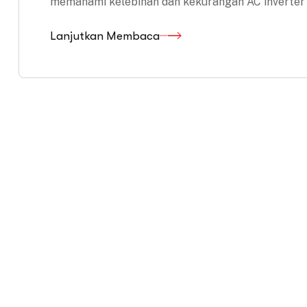
memahami kelebihan dan kekurangan AC inverter 
Lanjutkan Membaca