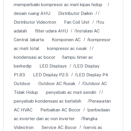
memperbaiki kompresor ac mati kipas hidup
desain ruang AHU
Distributor Daikin
Distributor Videotron
Fan Coil Unit
fcu
adalah
filter udara AHU
Instalasi AC
Central Jakarta
Komponen AC
kompresor
ac mati total
kompresor ac rusak
kondensasi ac bocor
lampu timer ac
berkedip
LED Displays
LED Display
P1.83
LED Display P2.5
LED Display P4
Outdoor
Outdoor AC Rusak
Outdoor AC
Tidak Hidup
penyebab ac mati sendiri
penyebab kondensasi ac berlebih
Perawatan
AC HVAC
Perbaikan AC Bocor
perbedaan
ac inverter dan ac non inverter
Rangka
Videotron
Service AC Bocor
servis ac