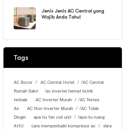
Jenis Jenis AC Central yang
Wajib Anda Tahu!
Tags
AC Bocor
AC Central Hotel
AC Central
Rumah Sakit
ac inverter hemat listrik
terbaik
AC Inverter Murah
AC Netes
Air
AC Non Inverter Murah
AC Tidak
Dingin
apa itu fan coil unit
apa itu ruang
AHU
cara memperbaiki kompresor ac
cara