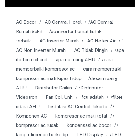
AC Bocor
AC Central Hotel
AC Central
Rumah Sakit
ac inverter hemat listrik
terbaik
AC Inverter Murah
AC Netes Air
AC Non Inverter Murah
AC Tidak Dingin
apa
itu fan coil unit
apa itu ruang AHU
cara
memperbaiki kompresor ac
cara memperbaiki
kompresor ac mati kipas hidup
desain ruang
AHU
Distributor Daikin
Distributor
Videotron
Fan Coil Unit
fcu adalah
filter
udara AHU
Instalasi AC Central Jakarta
Komponen AC
kompresor ac mati total
kompresor ac rusak
kondensasi ac bocor
lampu timer ac berkedip
LED Display
LED