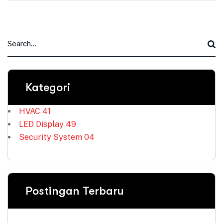
Kategori
HVAC
41
LED Display
49
Security System
04
Postingan Terbaru