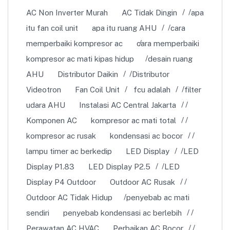
AC Non Inverter Murah
AC Tidak Dingin
apa
itu fan coil unit
apa itu ruang AHU
cara
memperbaiki kompresor ac
cara memperbaiki
kompresor ac mati kipas hidup
desain ruang
AHU
Distributor Daikin
Distributor
Videotron
Fan Coil Unit
fcu adalah
filter
udara AHU
Instalasi AC Central Jakarta
Komponen AC
kompresor ac mati total
kompresor ac rusak
kondensasi ac bocor
lampu timer ac berkedip
LED Display
LED
Display P1.83
LED Display P2.5
LED
Display P4 Outdoor
Outdoor AC Rusak
Outdoor AC Tidak Hidup
penyebab ac mati
sendiri
penyebab kondensasi ac berlebih
Perawatan AC HVAC
Perbaikan AC Bocor