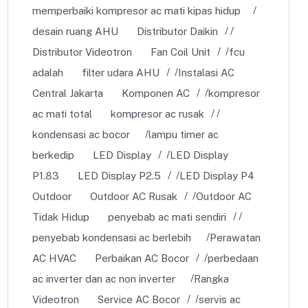
memperbaiki kompresor ac mati kipas hidup
desain ruang AHU
Distributor Daikin
Distributor Videotron
Fan Coil Unit
fcu
adalah
filter udara AHU
Instalasi AC
Central Jakarta
Komponen AC
kompresor
ac mati total
kompresor ac rusak
kondensasi ac bocor
lampu timer ac
berkedip
LED Display
LED Display
P1.83
LED Display P2.5
LED Display P4
Outdoor
Outdoor AC Rusak
Outdoor AC
Tidak Hidup
penyebab ac mati sendiri
penyebab kondensasi ac berlebih
Perawatan
AC HVAC
Perbaikan AC Bocor
perbedaan
ac inverter dan ac non inverter
Rangka
Videotron
Service AC Bocor
servis ac