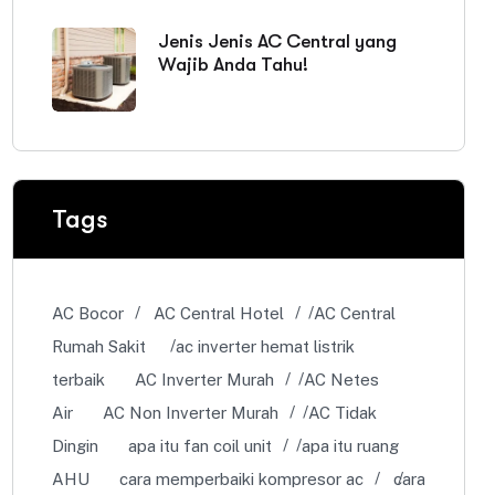
Jenis Jenis AC Central yang
Wajib Anda Tahu!
Tags
AC Bocor
AC Central Hotel
AC Central
Rumah Sakit
ac inverter hemat listrik
terbaik
AC Inverter Murah
AC Netes
Air
AC Non Inverter Murah
AC Tidak
Dingin
apa itu fan coil unit
apa itu ruang
AHU
cara memperbaiki kompresor ac
cara