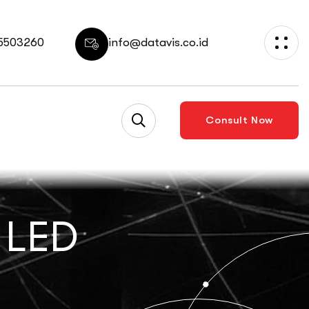
 5503260
info@datavis.co.id
Consult Now
 LED