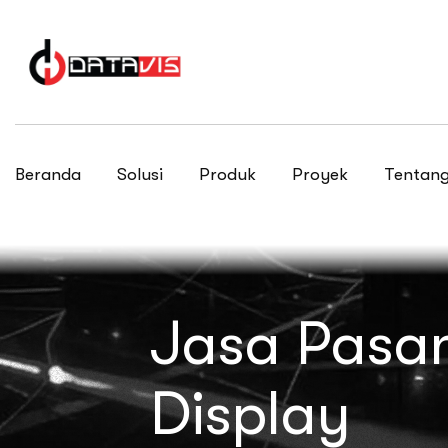
Beranda
Solusi
Produk
Proyek
Tentang
Jasa Pasan
Display