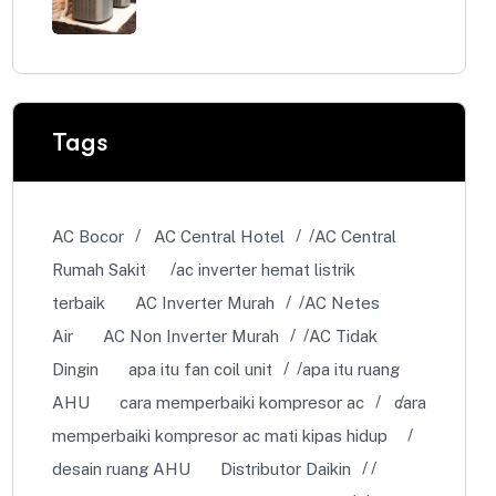
Tags
AC Bocor
AC Central Hotel
AC Central
Rumah Sakit
ac inverter hemat listrik
terbaik
AC Inverter Murah
AC Netes
Air
AC Non Inverter Murah
AC Tidak
Dingin
apa itu fan coil unit
apa itu ruang
AHU
cara memperbaiki kompresor ac
cara
memperbaiki kompresor ac mati kipas hidup
desain ruang AHU
Distributor Daikin