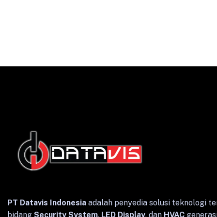
English
Indonesian
PT Datavis Indonesia
adalah penyedia solusi teknologi te
bidang
Security System
,
LED Display
, dan
HVAC
generasi