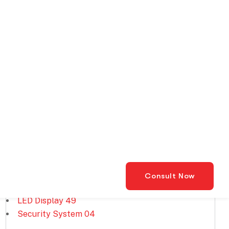
LED Profesional
Kategori
HVAC
41
LED Display
49
Security System
04