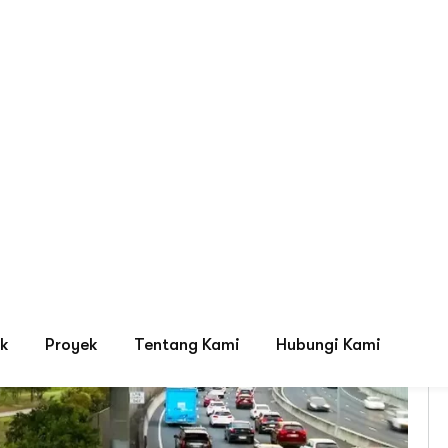
Tag: Jasa Pasang Billboard 
ystem, LED Display & HVAC Terbaik