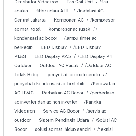
Distributor Videotron
Fan Coil Unit
fcu
adalah
filter udara AHU
Instalasi AC
Central Jakarta
Komponen AC
kompresor
ac mati total
kompresor ac rusak
kondensasi ac bocor
lampu timer ac
berkedip
LED Display
LED Display
P1.83
LED Display P2.5
LED Display P4
Outdoor
Outdoor AC Rusak
Outdoor AC
Tidak Hidup
penyebab ac mati sendiri
penyebab kondensasi ac berlebih
Perawatan
AC HVAC
Perbaikan AC Bocor
perbedaan
ac inverter dan ac non inverter
Rangka
Videotron
Service AC Bocor
servis ac
outdoor
Sistem Pendingin Udara
Solusi AC
Bocor
solusi ac mati hidup sendiri
teknisi