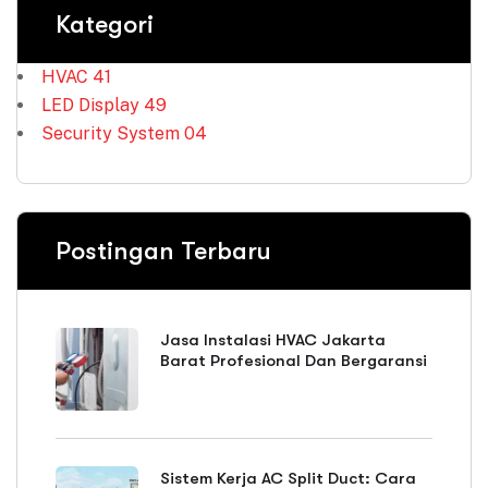
Kategori
HVAC
41
LED Display
49
Security System
04
Postingan Terbaru
Jasa Instalasi HVAC Jakarta
Barat Profesional Dan Bergaransi
Sistem Kerja AC Split Duct: Cara