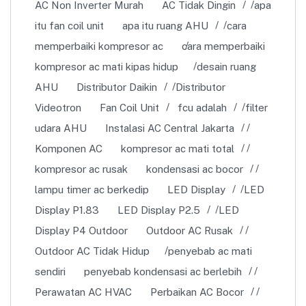
AC Non Inverter Murah
AC Tidak Dingin
apa
itu fan coil unit
apa itu ruang AHU
cara
memperbaiki kompresor ac
cara memperbaiki
kompresor ac mati kipas hidup
desain ruang
AHU
Distributor Daikin
Distributor
Videotron
Fan Coil Unit
fcu adalah
filter
udara AHU
Instalasi AC Central Jakarta
Komponen AC
kompresor ac mati total
kompresor ac rusak
kondensasi ac bocor
lampu timer ac berkedip
LED Display
LED
Display P1.83
LED Display P2.5
LED
Display P4 Outdoor
Outdoor AC Rusak
Outdoor AC Tidak Hidup
penyebab ac mati
sendiri
penyebab kondensasi ac berlebih
Perawatan AC HVAC
Perbaikan AC Bocor