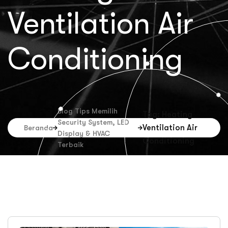
Ventilation Air
Conditioning
Blog Tips Memilih
Tag: Heating
Security System, LED
Ventilation Air
Beranda
Display & HVAC
Conditioning
Terbaik