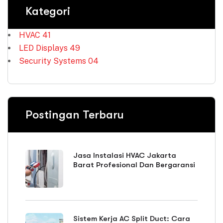
Kategori
HVAC
41
LED Displays
49
Security Systems
04
Postingan Terbaru
Jasa Instalasi HVAC Jakarta
Barat Profesional Dan Bergaransi
Sistem Kerja AC Split Duct: Cara