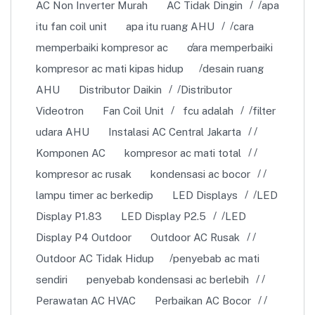
AC Non Inverter Murah
AC Tidak Dingin
apa
itu fan coil unit
apa itu ruang AHU
cara
memperbaiki kompresor ac
cara memperbaiki
kompresor ac mati kipas hidup
desain ruang
AHU
Distributor Daikin
Distributor
Videotron
Fan Coil Unit
fcu adalah
filter
udara AHU
Instalasi AC Central Jakarta
Komponen AC
kompresor ac mati total
kompresor ac rusak
kondensasi ac bocor
lampu timer ac berkedip
LED Displays
LED
Display P1.83
LED Display P2.5
LED
Display P4 Outdoor
Outdoor AC Rusak
Outdoor AC Tidak Hidup
penyebab ac mati
sendiri
penyebab kondensasi ac berlebih
Perawatan AC HVAC
Perbaikan AC Bocor