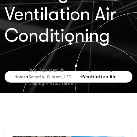
Ventilation Air
Conditioning
Tag: Heating
Blog Tips Memilih
Ventilation Air
Home
Security System, LED
Display & HVAC Terbaik
Conditioning