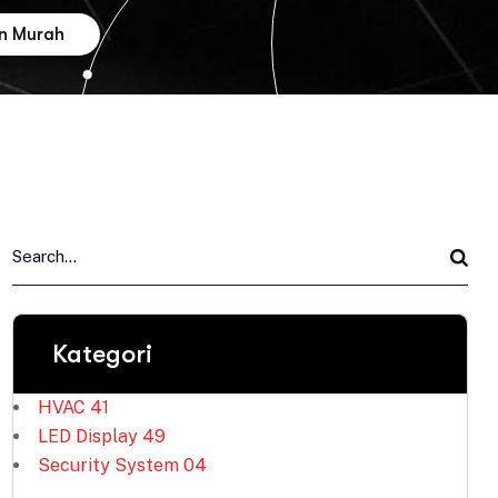
on Murah
Kategori
HVAC
41
LED Display
49
Security System
04