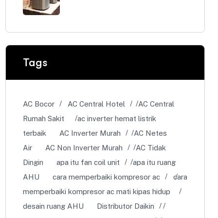
Tags
AC Bocor
AC Central Hotel
AC Central
Rumah Sakit
ac inverter hemat listrik
terbaik
AC Inverter Murah
AC Netes
Air
AC Non Inverter Murah
AC Tidak
Dingin
apa itu fan coil unit
apa itu ruang
AHU
cara memperbaiki kompresor ac
cara
memperbaiki kompresor ac mati kipas hidup
desain ruang AHU
Distributor Daikin