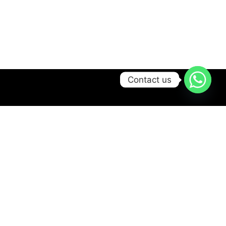
Contact us
Solusi Kami
HVAC Solution
Display Solultion
Security System Solution