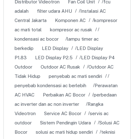
Distributor Videotron
Fan Coil Unit
fcu
adalah
filter udara AHU
Instalasi AC
Central Jakarta
Komponen AC
kompresor
ac mati total
kompresor ac rusak
kondensasi ac bocor
lampu timer ac
berkedip
LED Display
LED Display
P1.83
LED Display P2.5
LED Display P4
Outdoor
Outdoor AC Rusak
Outdoor AC
Tidak Hidup
penyebab ac mati sendiri
penyebab kondensasi ac berlebih
Perawatan
AC HVAC
Perbaikan AC Bocor
perbedaan
ac inverter dan ac non inverter
Rangka
Videotron
Service AC Bocor
servis ac
outdoor
Sistem Pendingin Udara
Solusi AC
Bocor
solusi ac mati hidup sendiri
teknisi