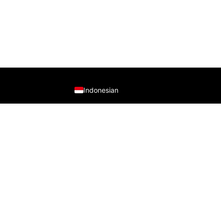
English
Indonesian
PT Datavis Indonesia
adalah penyedia solusi teknologi te
bidang
Security System
,
LED Display
, dan
HVAC
generasi