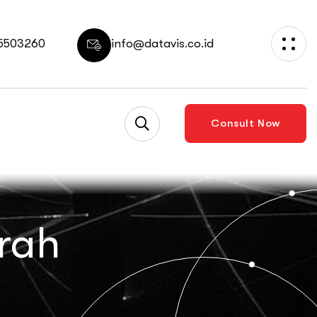
 5503260
info@datavis.co.id
Consult Now
rah