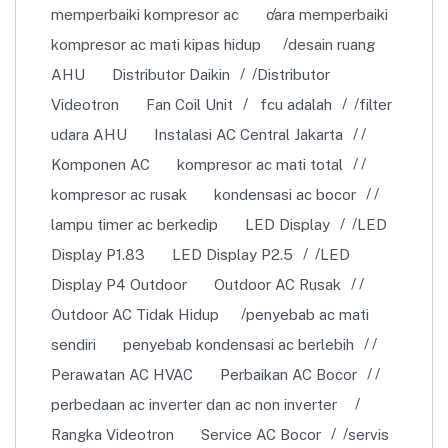
memperbaiki kompresor ac
cara memperbaiki
kompresor ac mati kipas hidup
desain ruang
AHU
Distributor Daikin
Distributor
Videotron
Fan Coil Unit
fcu adalah
filter
udara AHU
Instalasi AC Central Jakarta
Komponen AC
kompresor ac mati total
kompresor ac rusak
kondensasi ac bocor
lampu timer ac berkedip
LED Display
LED
Display P1.83
LED Display P2.5
LED
Display P4 Outdoor
Outdoor AC Rusak
Outdoor AC Tidak Hidup
penyebab ac mati
sendiri
penyebab kondensasi ac berlebih
Perawatan AC HVAC
Perbaikan AC Bocor
perbedaan ac inverter dan ac non inverter
Rangka Videotron
Service AC Bocor
servis