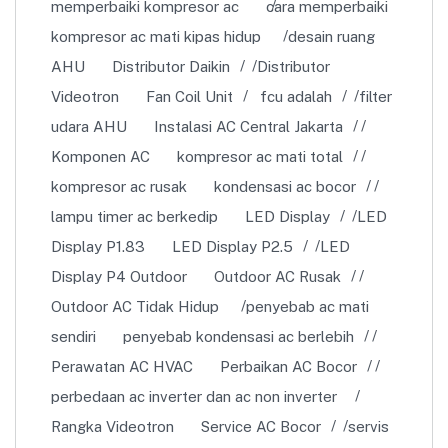
memperbaiki kompresor ac
cara memperbaiki
kompresor ac mati kipas hidup
desain ruang
AHU
Distributor Daikin
Distributor
Videotron
Fan Coil Unit
fcu adalah
filter
udara AHU
Instalasi AC Central Jakarta
Komponen AC
kompresor ac mati total
kompresor ac rusak
kondensasi ac bocor
lampu timer ac berkedip
LED Display
LED
Display P1.83
LED Display P2.5
LED
Display P4 Outdoor
Outdoor AC Rusak
Outdoor AC Tidak Hidup
penyebab ac mati
sendiri
penyebab kondensasi ac berlebih
Perawatan AC HVAC
Perbaikan AC Bocor
perbedaan ac inverter dan ac non inverter
Rangka Videotron
Service AC Bocor
servis