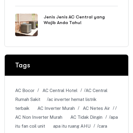
Jenis Jenis AC Central yang
Wajib Anda Tahu!
Tags
AC Bocor
AC Central Hotel
AC Central
Rumah Sakit
ac inverter hemat listrik
terbaik
AC Inverter Murah
AC Netes Air
AC Non Inverter Murah
AC Tidak Dingin
apa
itu fan coil unit
apa itu ruang AHU
cara