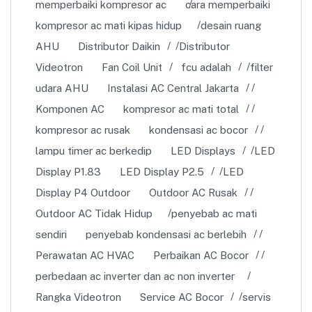
memperbaiki kompresor ac
cara memperbaiki
kompresor ac mati kipas hidup
desain ruang
AHU
Distributor Daikin
Distributor
Videotron
Fan Coil Unit
fcu adalah
filter
udara AHU
Instalasi AC Central Jakarta
Komponen AC
kompresor ac mati total
kompresor ac rusak
kondensasi ac bocor
lampu timer ac berkedip
LED Displays
LED
Display P1.83
LED Display P2.5
LED
Display P4 Outdoor
Outdoor AC Rusak
Outdoor AC Tidak Hidup
penyebab ac mati
sendiri
penyebab kondensasi ac berlebih
Perawatan AC HVAC
Perbaikan AC Bocor
perbedaan ac inverter dan ac non inverter
Rangka Videotron
Service AC Bocor
servis