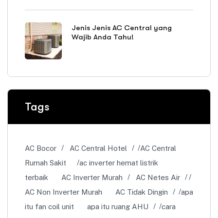
Jenis Jenis AC Central yang
Wajib Anda Tahu!
Tags
AC Bocor
AC Central Hotel
AC Central
Rumah Sakit
ac inverter hemat listrik
terbaik
AC Inverter Murah
AC Netes Air
AC Non Inverter Murah
AC Tidak Dingin
apa
itu fan coil unit
apa itu ruang AHU
cara