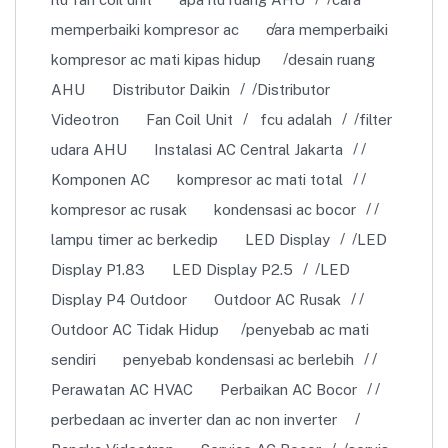
memperbaiki kompresor ac
cara memperbaiki
kompresor ac mati kipas hidup
desain ruang
AHU
Distributor Daikin
Distributor
Videotron
Fan Coil Unit
fcu adalah
filter
udara AHU
Instalasi AC Central Jakarta
Komponen AC
kompresor ac mati total
kompresor ac rusak
kondensasi ac bocor
lampu timer ac berkedip
LED Display
LED
Display P1.83
LED Display P2.5
LED
Display P4 Outdoor
Outdoor AC Rusak
Outdoor AC Tidak Hidup
penyebab ac mati
sendiri
penyebab kondensasi ac berlebih
Perawatan AC HVAC
Perbaikan AC Bocor
perbedaan ac inverter dan ac non inverter