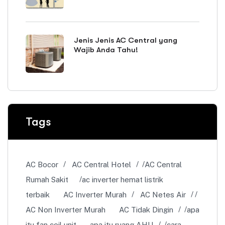
Jenis Jenis AC Central yang
Wajib Anda Tahu!
Tags
AC Bocor
AC Central Hotel
AC Central
Rumah Sakit
ac inverter hemat listrik
terbaik
AC Inverter Murah
AC Netes Air
AC Non Inverter Murah
AC Tidak Dingin
apa
itu fan coil unit
apa itu ruang AHU
cara