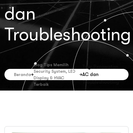
dan
Troubleshooting
Blog Tips Memilih
Tag: Perawatan
Security System, LED
AC dan
Beranda
Display & HVAC
Troubleshooting
Terbaik