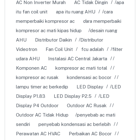
AC Non Inverter Murah
AC Tidak Dingin
apa
itu fan coil unit
apa itu ruang AHU
cara
memperbaiki kompresor ac
cara memperbaiki
kompresor ac mati kipas hidup
desain ruang
AHU
Distributor Daikin
Distributor
Videotron
Fan Coil Unit
fcu adalah
filter
udara AHU
Instalasi AC Central Jakarta
Komponen AC
kompresor ac mati total
kompresor ac rusak
kondensasi ac bocor
lampu timer ac berkedip
LED Display
LED
Display P1.83
LED Display P2.5
LED
Display P4 Outdoor
Outdoor AC Rusak
Outdoor AC Tidak Hidup
penyebab ac mati
sendiri
penyebab kondensasi ac berlebih
Perawatan AC HVAC
Perbaikan AC Bocor