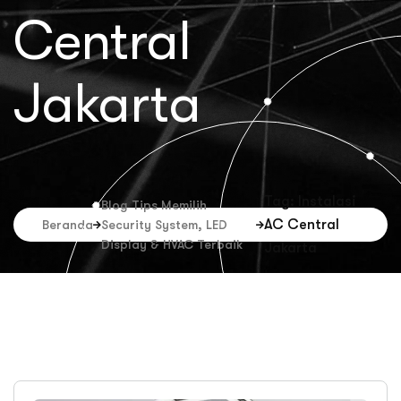
Central
Jakarta
Tag: Instalasi
Blog Tips Memilih
AC Central
Beranda
Security System, LED
Display & HVAC Terbaik
Jakarta