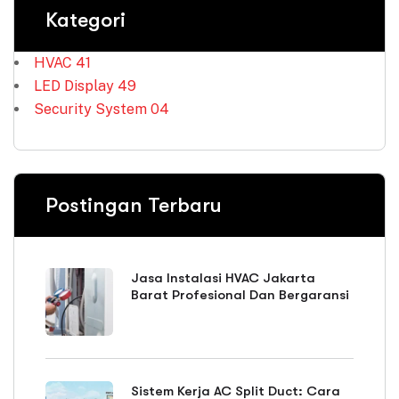
Kategori
HVAC
41
LED Display
49
Security System
04
Postingan Terbaru
Jasa Instalasi HVAC Jakarta
Barat Profesional Dan Bergaransi
Sistem Kerja AC Split Duct: Cara