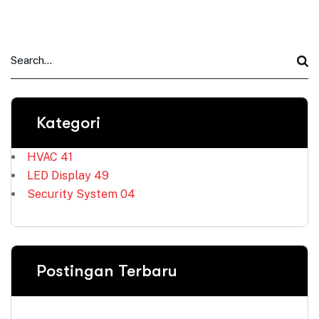
Kategori
HVAC
41
LED Display
49
Security System
04
Postingan Terbaru