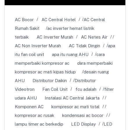
AC Bocor
AC Central Hotel
AC Central
Rumah Sakit
ac inverter hemat listrik
terbaik
AC Inverter Murah
AC Netes Air
AC Non Inverter Murah
AC Tidak Dingin
apa
itu fan coil unit
apa itu ruang AHU
cara
memperbaiki kompresor ac
cara memperbaiki
kompresor ac mati kipas hidup
desain ruang
AHU
Distributor Daikin
Distributor
Videotron
Fan Coil Unit
fcu adalah
filter
udara AHU
Instalasi AC Central Jakarta
Komponen AC
kompresor ac mati total
kompresor ac rusak
kondensasi ac bocor
lampu timer ac berkedip
LED Display
LED