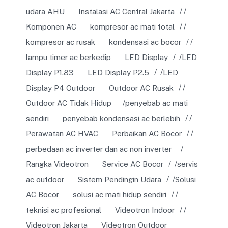
udara AHU
Instalasi AC Central Jakarta
Komponen AC
kompresor ac mati total
kompresor ac rusak
kondensasi ac bocor
lampu timer ac berkedip
LED Display
LED
Display P1.83
LED Display P2.5
LED
Display P4 Outdoor
Outdoor AC Rusak
Outdoor AC Tidak Hidup
penyebab ac mati
sendiri
penyebab kondensasi ac berlebih
Perawatan AC HVAC
Perbaikan AC Bocor
perbedaan ac inverter dan ac non inverter
Rangka Videotron
Service AC Bocor
servis
ac outdoor
Sistem Pendingin Udara
Solusi
AC Bocor
solusi ac mati hidup sendiri
teknisi ac profesional
Videotron Indoor
Videotron Jakarta
Videotron Outdoor