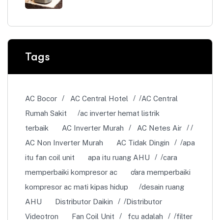
Tags
AC Bocor
AC Central Hotel
AC Central
Rumah Sakit
ac inverter hemat listrik
terbaik
AC Inverter Murah
AC Netes Air
AC Non Inverter Murah
AC Tidak Dingin
apa
itu fan coil unit
apa itu ruang AHU
cara
memperbaiki kompresor ac
cara memperbaiki
kompresor ac mati kipas hidup
desain ruang
AHU
Distributor Daikin
Distributor
Videotron
Fan Coil Unit
fcu adalah
filter