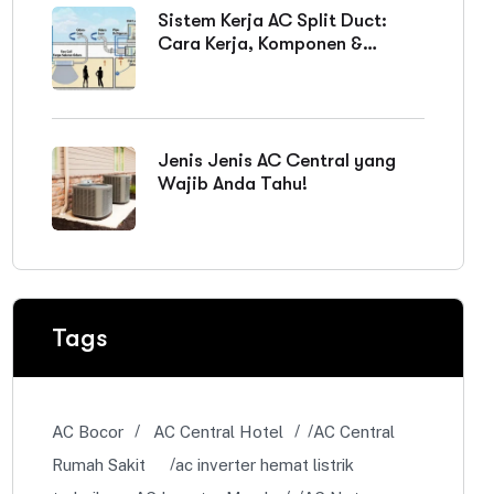
Jenis Jenis AC Central yang
Wajib Anda Tahu!
Tags
AC Bocor
AC Central Hotel
AC Central
Rumah Sakit
ac inverter hemat listrik
terbaik
AC Inverter Murah
AC Netes
Air
AC Non Inverter Murah
AC Tidak
Dingin
apa itu fan coil unit
apa itu ruang
AHU
cara memperbaiki kompresor ac
cara