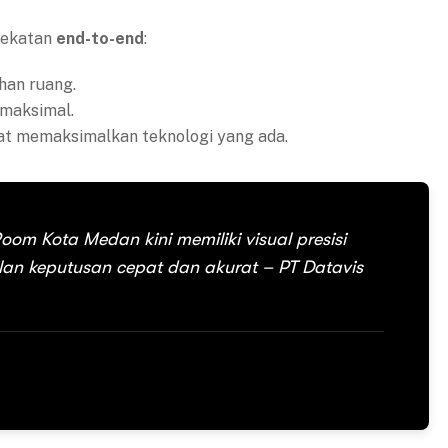
dekatan
end-to-end
:
han ruang.
maksimal.
t memaksimalkan teknologi yang ada.
oom Kota Medan kini memiliki visual presisi
an keputusan cepat dan akurat – PT Datavis