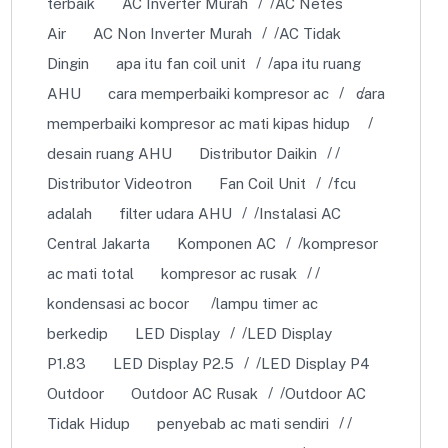
memperbaiki kompresor ac mati kipas hidup
desain ruang AHU
Distributor Daikin
Distributor Videotron
Fan Coil Unit
fcu
adalah
filter udara AHU
Instalasi AC
Central Jakarta
Komponen AC
kompresor
ac mati total
kompresor ac rusak
kondensasi ac bocor
lampu timer ac
berkedip
LED Display
LED Display
P1.83
LED Display P2.5
LED Display P4
Outdoor
Outdoor AC Rusak
Outdoor AC
Tidak Hidup
penyebab ac mati sendiri
penyebab kondensasi ac berlebih
Perawatan
AC HVAC
Perbaikan AC Bocor
perbedaan
ac inverter dan ac non inverter
Rangka
Videotron
Service AC Bocor
servis ac