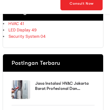
LED Display
49
Security System
04
Postingan Terbaru
Jasa Instalasi HVAC Jakarta
Barat Profesional Dan
Bergaransi
Sistem Kerja AC Split Duct:
Cara Kerja, Komponen &
Keunggulan