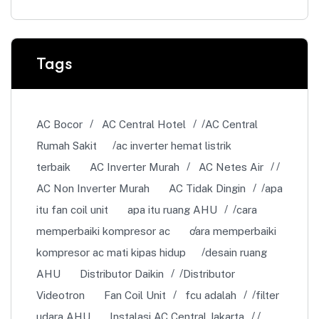
Tags
AC Bocor
AC Central Hotel
AC Central
Rumah Sakit
ac inverter hemat listrik
terbaik
AC Inverter Murah
AC Netes Air
AC Non Inverter Murah
AC Tidak Dingin
apa
itu fan coil unit
apa itu ruang AHU
cara
memperbaiki kompresor ac
cara memperbaiki
kompresor ac mati kipas hidup
desain ruang
AHU
Distributor Daikin
Distributor
Videotron
Fan Coil Unit
fcu adalah
filter
udara AHU
Instalasi AC Central Jakarta