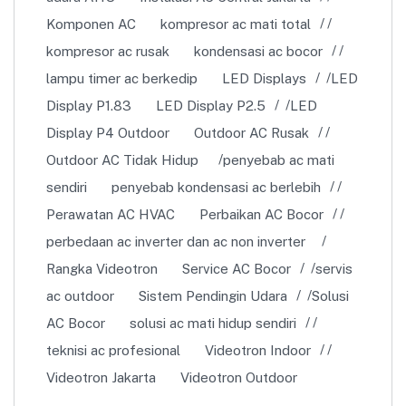
Komponen AC
kompresor ac mati total
kompresor ac rusak
kondensasi ac bocor
lampu timer ac berkedip
LED Displays
LED
Display P1.83
LED Display P2.5
LED
Display P4 Outdoor
Outdoor AC Rusak
Outdoor AC Tidak Hidup
penyebab ac mati
sendiri
penyebab kondensasi ac berlebih
Perawatan AC HVAC
Perbaikan AC Bocor
perbedaan ac inverter dan ac non inverter
Rangka Videotron
Service AC Bocor
servis
ac outdoor
Sistem Pendingin Udara
Solusi
AC Bocor
solusi ac mati hidup sendiri
teknisi ac profesional
Videotron Indoor
Videotron Jakarta
Videotron Outdoor