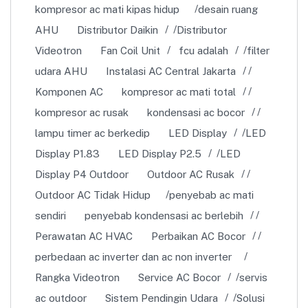
kompresor ac mati kipas hidup
desain ruang
AHU
Distributor Daikin
Distributor
Videotron
Fan Coil Unit
fcu adalah
filter
udara AHU
Instalasi AC Central Jakarta
Komponen AC
kompresor ac mati total
kompresor ac rusak
kondensasi ac bocor
lampu timer ac berkedip
LED Display
LED
Display P1.83
LED Display P2.5
LED
Display P4 Outdoor
Outdoor AC Rusak
Outdoor AC Tidak Hidup
penyebab ac mati
sendiri
penyebab kondensasi ac berlebih
Perawatan AC HVAC
Perbaikan AC Bocor
perbedaan ac inverter dan ac non inverter
Rangka Videotron
Service AC Bocor
servis
ac outdoor
Sistem Pendingin Udara
Solusi