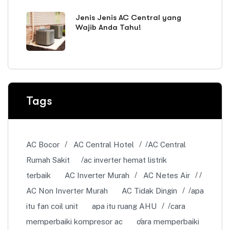
Jenis Jenis AC Central yang
Wajib Anda Tahu!
Tags
AC Bocor
AC Central Hotel
AC Central
Rumah Sakit
ac inverter hemat listrik
terbaik
AC Inverter Murah
AC Netes Air
AC Non Inverter Murah
AC Tidak Dingin
apa
itu fan coil unit
apa itu ruang AHU
cara
memperbaiki kompresor ac
cara memperbaiki