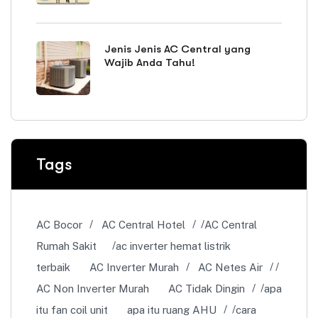
Jenis Jenis AC Central yang
Wajib Anda Tahu!
Tags
AC Bocor
AC Central Hotel
AC Central
Rumah Sakit
ac inverter hemat listrik
terbaik
AC Inverter Murah
AC Netes Air
AC Non Inverter Murah
AC Tidak Dingin
apa
itu fan coil unit
apa itu ruang AHU
cara