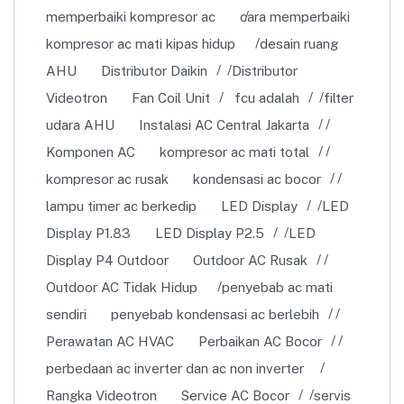
memperbaiki kompresor ac
cara memperbaiki
kompresor ac mati kipas hidup
desain ruang
AHU
Distributor Daikin
Distributor
Videotron
Fan Coil Unit
fcu adalah
filter
udara AHU
Instalasi AC Central Jakarta
Komponen AC
kompresor ac mati total
kompresor ac rusak
kondensasi ac bocor
lampu timer ac berkedip
LED Display
LED
Display P1.83
LED Display P2.5
LED
Display P4 Outdoor
Outdoor AC Rusak
Outdoor AC Tidak Hidup
penyebab ac mati
sendiri
penyebab kondensasi ac berlebih
Perawatan AC HVAC
Perbaikan AC Bocor
perbedaan ac inverter dan ac non inverter
Rangka Videotron
Service AC Bocor
servis