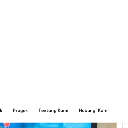
Tag: Videotron murah berku
ystem, LED Display & HVAC Terbaik