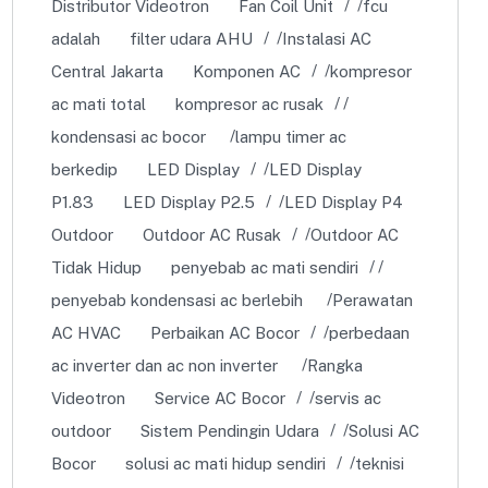
Distributor Videotron
Fan Coil Unit
fcu
adalah
filter udara AHU
Instalasi AC
Central Jakarta
Komponen AC
kompresor
ac mati total
kompresor ac rusak
kondensasi ac bocor
lampu timer ac
berkedip
LED Display
LED Display
P1.83
LED Display P2.5
LED Display P4
Outdoor
Outdoor AC Rusak
Outdoor AC
Tidak Hidup
penyebab ac mati sendiri
penyebab kondensasi ac berlebih
Perawatan
AC HVAC
Perbaikan AC Bocor
perbedaan
ac inverter dan ac non inverter
Rangka
Videotron
Service AC Bocor
servis ac
outdoor
Sistem Pendingin Udara
Solusi AC
Bocor
solusi ac mati hidup sendiri
teknisi