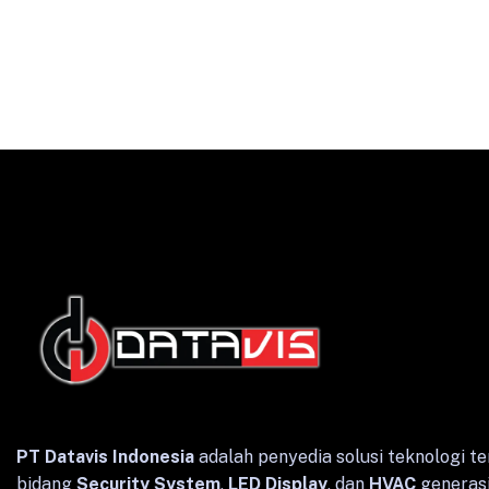
English
Indonesian
PT Datavis Indonesia
adalah penyedia solusi teknologi te
bidang
Security System
,
LED Display
, dan
HVAC
generasi