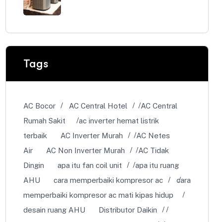
Tags
AC Bocor
AC Central Hotel
AC Central
Rumah Sakit
ac inverter hemat listrik
terbaik
AC Inverter Murah
AC Netes
Air
AC Non Inverter Murah
AC Tidak
Dingin
apa itu fan coil unit
apa itu ruang
AHU
cara memperbaiki kompresor ac
cara
memperbaiki kompresor ac mati kipas hidup
desain ruang AHU
Distributor Daikin