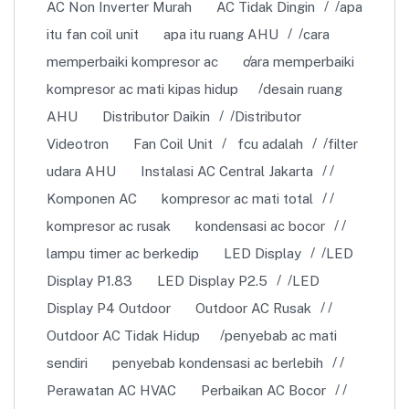
AC Non Inverter Murah
AC Tidak Dingin
apa
itu fan coil unit
apa itu ruang AHU
cara
memperbaiki kompresor ac
cara memperbaiki
kompresor ac mati kipas hidup
desain ruang
AHU
Distributor Daikin
Distributor
Videotron
Fan Coil Unit
fcu adalah
filter
udara AHU
Instalasi AC Central Jakarta
Komponen AC
kompresor ac mati total
kompresor ac rusak
kondensasi ac bocor
lampu timer ac berkedip
LED Display
LED
Display P1.83
LED Display P2.5
LED
Display P4 Outdoor
Outdoor AC Rusak
Outdoor AC Tidak Hidup
penyebab ac mati
sendiri
penyebab kondensasi ac berlebih
Perawatan AC HVAC
Perbaikan AC Bocor