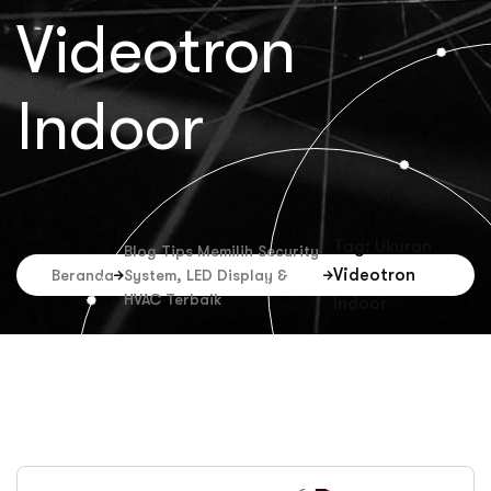
Videotron
Indoor
Tag: Ukuran
Blog Tips Memilih Security
Videotron
Beranda
System, LED Display &
HVAC Terbaik
Indoor