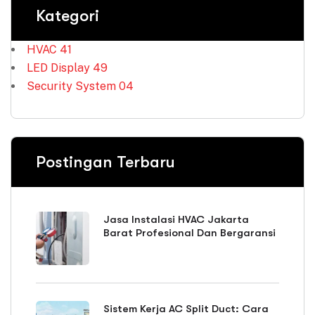
Kategori
HVAC
41
LED Display
49
Security System
04
Postingan Terbaru
Jasa Instalasi HVAC Jakarta
Barat Profesional Dan Bergaransi
Sistem Kerja AC Split Duct: Cara