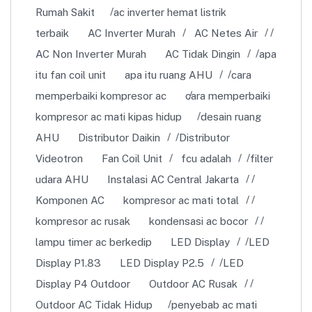
Rumah Sakit
ac inverter hemat listrik
terbaik
AC Inverter Murah
AC Netes Air
AC Non Inverter Murah
AC Tidak Dingin
apa
itu fan coil unit
apa itu ruang AHU
cara
memperbaiki kompresor ac
cara memperbaiki
kompresor ac mati kipas hidup
desain ruang
AHU
Distributor Daikin
Distributor
Videotron
Fan Coil Unit
fcu adalah
filter
udara AHU
Instalasi AC Central Jakarta
Komponen AC
kompresor ac mati total
kompresor ac rusak
kondensasi ac bocor
lampu timer ac berkedip
LED Display
LED
Display P1.83
LED Display P2.5
LED
Display P4 Outdoor
Outdoor AC Rusak
Outdoor AC Tidak Hidup
penyebab ac mati