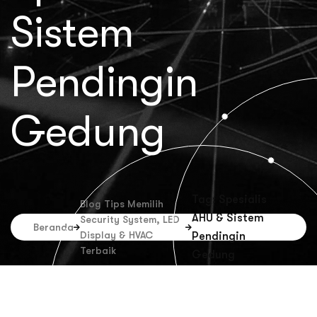
Sistem
Pendingin
Gedung
Tag: Spesialis
Blog Tips Memilih
AHU & Sistem
Security System, LED
Beranda
Display & HVAC
Pendingin
Terbaik
Gedung