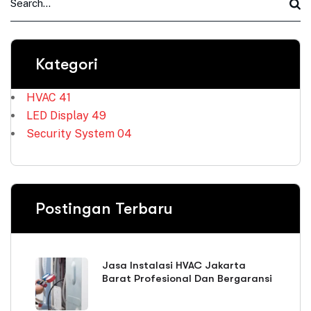
Kategori
HVAC
41
LED Display
49
Security System
04
Postingan Terbaru
Jasa Instalasi HVAC Jakarta
Barat Profesional Dan Bergaransi