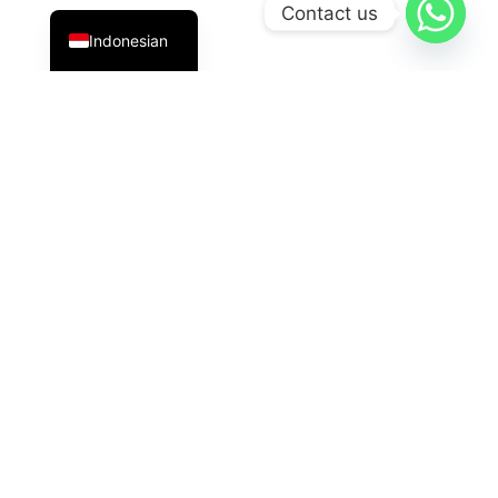
English
Contact us
Indonesian
PT Datavis Indonesia
adalah penyedia solusi teknologi
terdepan di bidang
Security System
,
LED Display
, dan