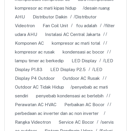
kompresor ac mati kipas hidup
desain ruang
AHU
Distributor Daikin
Distributor
Videotron
Fan Coil Unit
fcu adalah
filter
udara AHU
Instalasi AC Central Jakarta
Komponen AC
kompresor ac mati total
kompresor ac rusak
kondensasi ac bocor
lampu timer ac berkedip
LED Display
LED
Display P1.83
LED Display P2.5
LED
Display P4 Outdoor
Outdoor AC Rusak
Outdoor AC Tidak Hidup
penyebab ac mati
sendiri
penyebab kondensasi ac berlebih
Perawatan AC HVAC
Perbaikan AC Bocor
perbedaan ac inverter dan ac non inverter
Rangka Videotron
Service AC Bocor
servis
ac outdoor
Sistem Pendingin Udara
Solusi