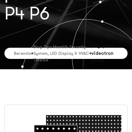
P4 P6
Tag: pixel
Blog Tips Memilih Security
videotron
Beranda
System, LED Display & HVAC
Terbaik
P4 P6