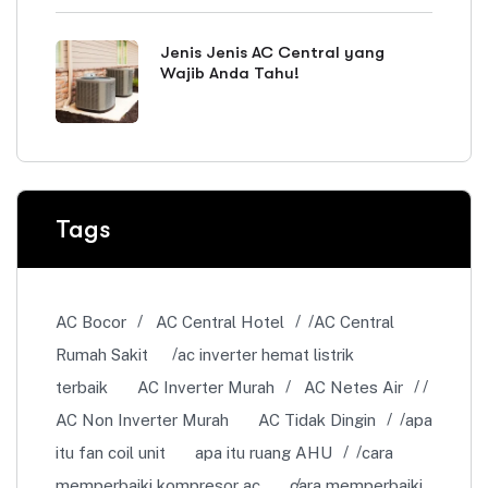
Jenis Jenis AC Central yang
Wajib Anda Tahu!
Tags
AC Bocor
AC Central Hotel
AC Central
Rumah Sakit
ac inverter hemat listrik
terbaik
AC Inverter Murah
AC Netes Air
AC Non Inverter Murah
AC Tidak Dingin
apa
itu fan coil unit
apa itu ruang AHU
cara
memperbaiki kompresor ac
cara memperbaiki