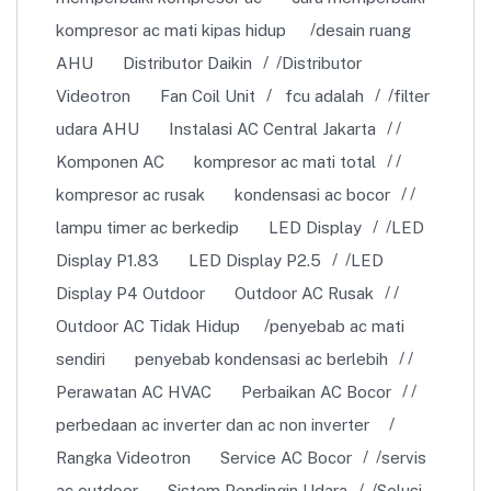
kompresor ac mati kipas hidup
desain ruang
AHU
Distributor Daikin
Distributor
Videotron
Fan Coil Unit
fcu adalah
filter
udara AHU
Instalasi AC Central Jakarta
Komponen AC
kompresor ac mati total
kompresor ac rusak
kondensasi ac bocor
lampu timer ac berkedip
LED Display
LED
Display P1.83
LED Display P2.5
LED
Display P4 Outdoor
Outdoor AC Rusak
Outdoor AC Tidak Hidup
penyebab ac mati
sendiri
penyebab kondensasi ac berlebih
Perawatan AC HVAC
Perbaikan AC Bocor
perbedaan ac inverter dan ac non inverter
Rangka Videotron
Service AC Bocor
servis
ac outdoor
Sistem Pendingin Udara
Solusi