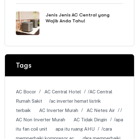
Jenis Jenis AC Central yang
Wajib Anda Tahu!
Tags
AC Bocor
AC Central Hotel
AC Central
Rumah Sakit
ac inverter hemat listrik
terbaik
AC Inverter Murah
AC Netes Air
AC Non Inverter Murah
AC Tidak Dingin
apa
itu fan coil unit
apa itu ruang AHU
cara
memperbaiki kompresor ac
cara memperbaiki