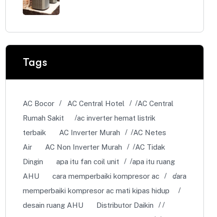
Tags
AC Bocor
AC Central Hotel
AC Central
Rumah Sakit
ac inverter hemat listrik
terbaik
AC Inverter Murah
AC Netes
Air
AC Non Inverter Murah
AC Tidak
Dingin
apa itu fan coil unit
apa itu ruang
AHU
cara memperbaiki kompresor ac
cara
memperbaiki kompresor ac mati kipas hidup
desain ruang AHU
Distributor Daikin