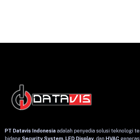
English
Indonesian
PT Datavis Indonesia
adalah penyedia solusi teknologi te
bidang
Security System
,
LED Display
, dan
HVAC
generasi