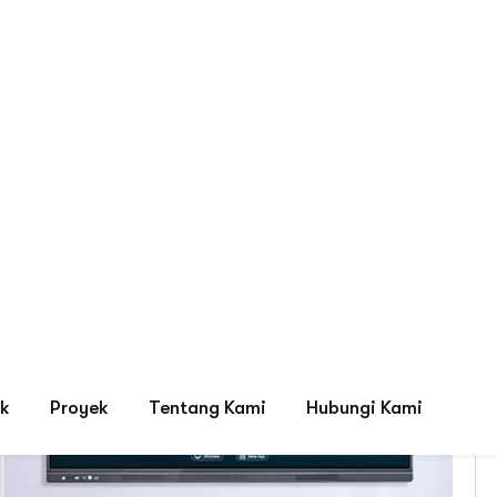
Tag: Papan Tulis Digital Sek
ystem, LED Display & HVAC Terbaik