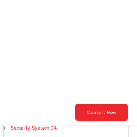
olah
Kategori
HVAC
41
LED Display
49
Security System
04