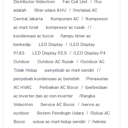
Distributor Videotron
Fan Coil Unit
fcu
adalah
filter udara AHU
Instalasi AC
Central Jakarta
Komponen AC
kompresor
ac mati total
kompresor ac rusak
kondensasi ac bocor
lampu timer ac
berkedip
LED Display
LED Display
P1.83
LED Display P2.5
LED Display P4
Outdoor
Outdoor AC Rusak
Outdoor AC
Tidak Hidup
penyebab ac mati sendiri
penyebab kondensasi ac berlebih
Perawatan
AC HVAC
Perbaikan AC Bocor
perbedaan
ac inverter dan ac non inverter
Rangka
Videotron
Service AC Bocor
servis ac
outdoor
Sistem Pendingin Udara
Solusi AC
Bocor
solusi ac mati hidup sendiri
teknisi