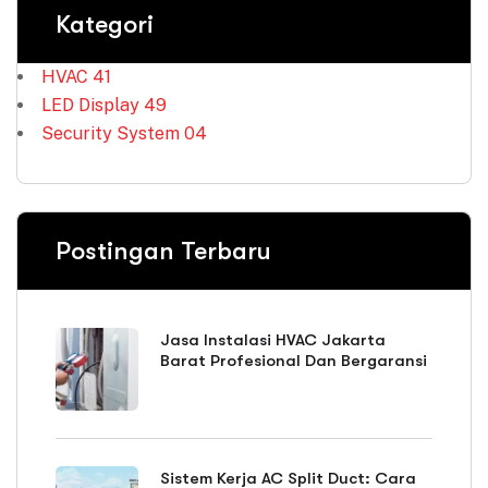
Kategori
HVAC
41
LED Display
49
Security System
04
Postingan Terbaru
Jasa Instalasi HVAC Jakarta
Barat Profesional Dan Bergaransi
Sistem Kerja AC Split Duct: Cara