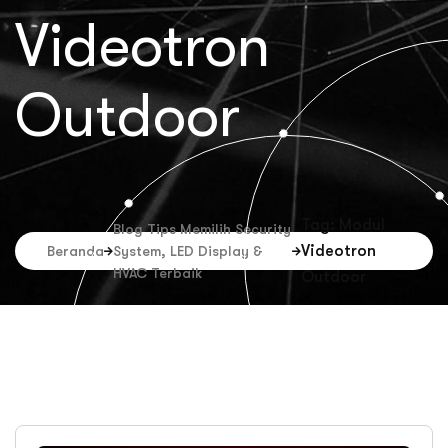
Videotron
Outdoor
Tag: Modul
Blog Tips Memilih Security
Videotron
Beranda
System, LED Display &
HVAC Terbaik
Outdoor