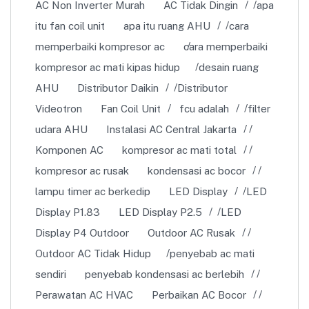
AC Non Inverter Murah
AC Tidak Dingin
apa
itu fan coil unit
apa itu ruang AHU
cara
memperbaiki kompresor ac
cara memperbaiki
kompresor ac mati kipas hidup
desain ruang
AHU
Distributor Daikin
Distributor
Videotron
Fan Coil Unit
fcu adalah
filter
udara AHU
Instalasi AC Central Jakarta
Komponen AC
kompresor ac mati total
kompresor ac rusak
kondensasi ac bocor
lampu timer ac berkedip
LED Display
LED
Display P1.83
LED Display P2.5
LED
Display P4 Outdoor
Outdoor AC Rusak
Outdoor AC Tidak Hidup
penyebab ac mati
sendiri
penyebab kondensasi ac berlebih
Perawatan AC HVAC
Perbaikan AC Bocor