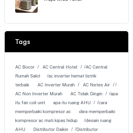
Tags
AC Bocor
AC Central Hotel
AC Central
Rumah Sakit
ac inverter hemat listrik
terbaik
AC Inverter Murah
AC Netes Air
AC Non Inverter Murah
AC Tidak Dingin
apa
itu fan coil unit
apa itu ruang AHU
cara
memperbaiki kompresor ac
cara memperbaiki
kompresor ac mati kipas hidup
desain ruang
AHU
Distributor Daikin
Distributor