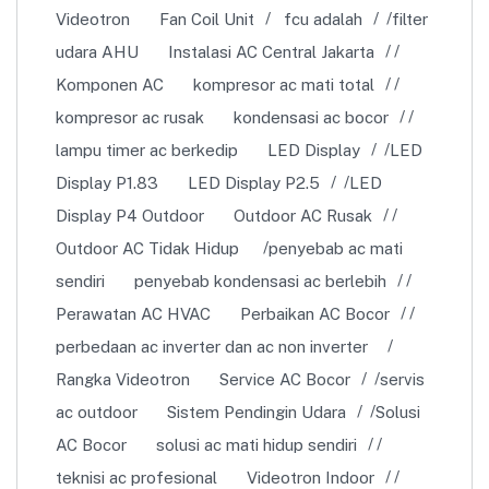
Videotron
Fan Coil Unit
fcu adalah
filter
udara AHU
Instalasi AC Central Jakarta
Komponen AC
kompresor ac mati total
kompresor ac rusak
kondensasi ac bocor
lampu timer ac berkedip
LED Display
LED
Display P1.83
LED Display P2.5
LED
Display P4 Outdoor
Outdoor AC Rusak
Outdoor AC Tidak Hidup
penyebab ac mati
sendiri
penyebab kondensasi ac berlebih
Perawatan AC HVAC
Perbaikan AC Bocor
perbedaan ac inverter dan ac non inverter
Rangka Videotron
Service AC Bocor
servis
ac outdoor
Sistem Pendingin Udara
Solusi
AC Bocor
solusi ac mati hidup sendiri
teknisi ac profesional
Videotron Indoor