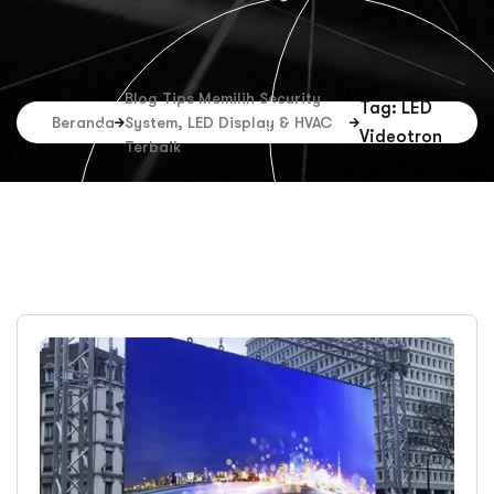
Blog Tips Memilih Security
Tag: LED
Beranda
System, LED Display & HVAC
Videotron
Terbaik