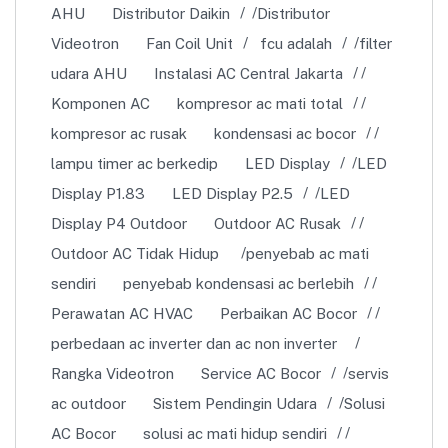
AHU
Distributor Daikin
Distributor
Videotron
Fan Coil Unit
fcu adalah
filter
udara AHU
Instalasi AC Central Jakarta
Komponen AC
kompresor ac mati total
kompresor ac rusak
kondensasi ac bocor
lampu timer ac berkedip
LED Display
LED
Display P1.83
LED Display P2.5
LED
Display P4 Outdoor
Outdoor AC Rusak
Outdoor AC Tidak Hidup
penyebab ac mati
sendiri
penyebab kondensasi ac berlebih
Perawatan AC HVAC
Perbaikan AC Bocor
perbedaan ac inverter dan ac non inverter
Rangka Videotron
Service AC Bocor
servis
ac outdoor
Sistem Pendingin Udara
Solusi
AC Bocor
solusi ac mati hidup sendiri