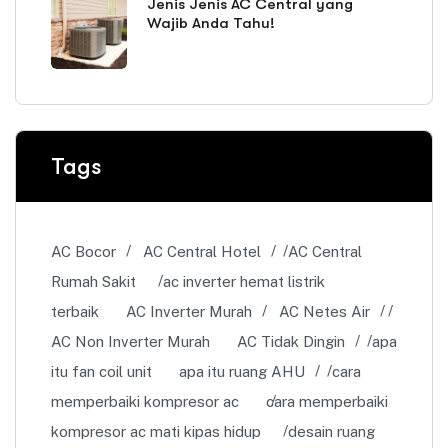
Jenis Jenis AC Central yang
Wajib Anda Tahu!
Tags
AC Bocor
AC Central Hotel
AC Central
Rumah Sakit
ac inverter hemat listrik
terbaik
AC Inverter Murah
AC Netes Air
AC Non Inverter Murah
AC Tidak Dingin
apa
itu fan coil unit
apa itu ruang AHU
cara
memperbaiki kompresor ac
cara memperbaiki
kompresor ac mati kipas hidup
desain ruang