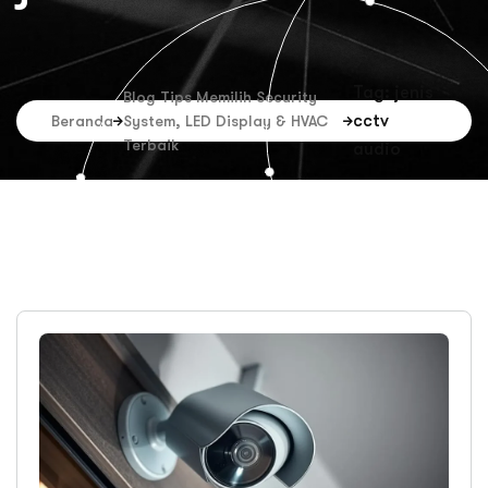
Tag: jenis
Blog Tips Memilih Security
cctv
Beranda
System, LED Display & HVAC
Terbaik
audio