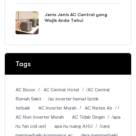
Jenis Jenis AC Central yang
Wajib Anda Tahu!
Tags
AC Bocor
AC Central Hotel
AC Central
Rumah Sakit
ac inverter hemat listrik
terbaik
AC Inverter Murah
AC Netes Air
AC Non Inverter Murah
AC Tidak Dingin
apa
itu fan coil unit
apa itu ruang AHU
cara
memperbaiki kompresor ac
cara memperbaiki