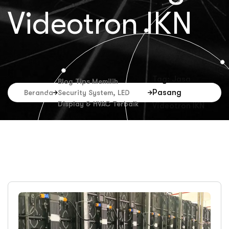
Videotron IKN
Tag: Jasa
Blog Tips Memilih
Pasang
Beranda
Security System, LED
Display & HVAC Terbaik
Videotron IKN