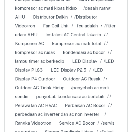
kompresor ac mati kipas hidup
desain ruang
AHU
Distributor Daikin
Distributor
Videotron
Fan Coil Unit
fcu adalah
filter
udara AHU
Instalasi AC Central Jakarta
Komponen AC
kompresor ac mati total
kompresor ac rusak
kondensasi ac bocor
lampu timer ac berkedip
LED Display
LED
Display P1.83
LED Display P2.5
LED
Display P4 Outdoor
Outdoor AC Rusak
Outdoor AC Tidak Hidup
penyebab ac mati
sendiri
penyebab kondensasi ac berlebih
Perawatan AC HVAC
Perbaikan AC Bocor
perbedaan ac inverter dan ac non inverter
Rangka Videotron
Service AC Bocor
servis
ac outdoor
Sistem Pendingin Udara
Solusi