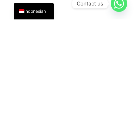
English
Contact us
Indonesian
PT Datavis Indonesia
adalah penyedia solusi teknologi
terdepan di bidang
Security System
,
LED Display
, dan