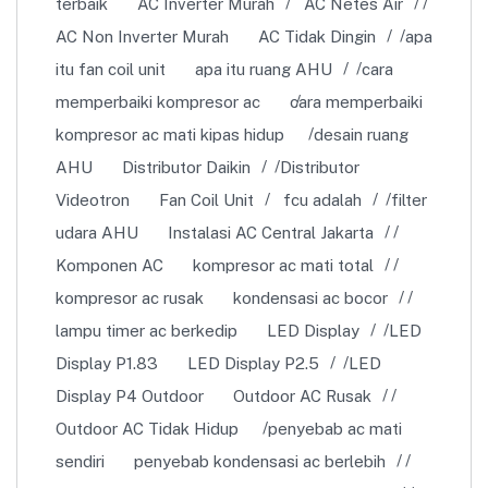
terbaik
AC Inverter Murah
AC Netes Air
AC Non Inverter Murah
AC Tidak Dingin
apa
itu fan coil unit
apa itu ruang AHU
cara
memperbaiki kompresor ac
cara memperbaiki
kompresor ac mati kipas hidup
desain ruang
AHU
Distributor Daikin
Distributor
Videotron
Fan Coil Unit
fcu adalah
filter
udara AHU
Instalasi AC Central Jakarta
Komponen AC
kompresor ac mati total
kompresor ac rusak
kondensasi ac bocor
lampu timer ac berkedip
LED Display
LED
Display P1.83
LED Display P2.5
LED
Display P4 Outdoor
Outdoor AC Rusak
Outdoor AC Tidak Hidup
penyebab ac mati
sendiri
penyebab kondensasi ac berlebih