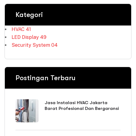
Kategori
HVAC
41
LED Display
49
Security System
04
Postingan Terbaru
Jasa Instalasi HVAC Jakarta
Barat Profesional Dan Bergaransi