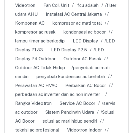
Videotron
Fan Coil Unit
fcu adalah
filter
udara AHU
Instalasi AC Central Jakarta
Komponen AC
kompresor ac mati total
kompresor ac rusak
kondensasi ac bocor
lampu timer ac berkedip
LED Display
LED
Display P1.83
LED Display P2.5
LED
Display P4 Outdoor
Outdoor AC Rusak
Outdoor AC Tidak Hidup
penyebab ac mati
sendiri
penyebab kondensasi ac berlebih
Perawatan AC HVAC
Perbaikan AC Bocor
perbedaan ac inverter dan ac non inverter
Rangka Videotron
Service AC Bocor
servis
ac outdoor
Sistem Pendingin Udara
Solusi
AC Bocor
solusi ac mati hidup sendiri
teknisi ac profesional
Videotron Indoor