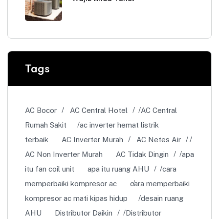
Tags
AC Bocor
AC Central Hotel
AC Central
Rumah Sakit
ac inverter hemat listrik
terbaik
AC Inverter Murah
AC Netes Air
AC Non Inverter Murah
AC Tidak Dingin
apa
itu fan coil unit
apa itu ruang AHU
cara
memperbaiki kompresor ac
cara memperbaiki
kompresor ac mati kipas hidup
desain ruang
AHU
Distributor Daikin
Distributor