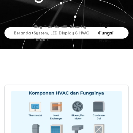
Tag:
Blog Tips Memilih Security
Fungsi
Beranda
System, LED Display & HVAC
Terbaik
HVAC