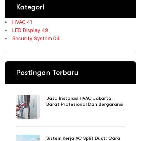
Kategori
HVAC
41
LED Display
49
Security System
04
Postingan Terbaru
Jasa Instalasi HVAC Jakarta
Barat Profesional Dan Bergaransi
Sistem Kerja AC Split Duct: Cara