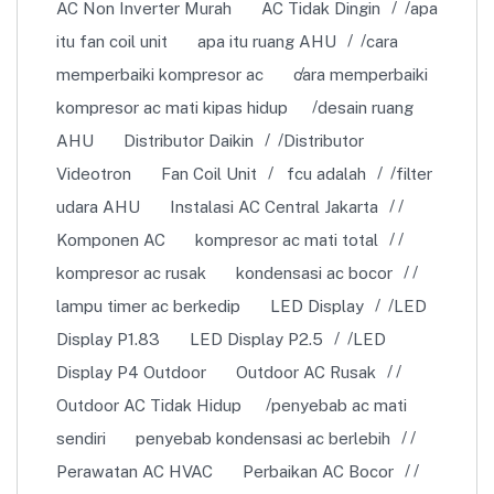
AC Non Inverter Murah
AC Tidak Dingin
apa
itu fan coil unit
apa itu ruang AHU
cara
memperbaiki kompresor ac
cara memperbaiki
kompresor ac mati kipas hidup
desain ruang
AHU
Distributor Daikin
Distributor
Videotron
Fan Coil Unit
fcu adalah
filter
udara AHU
Instalasi AC Central Jakarta
Komponen AC
kompresor ac mati total
kompresor ac rusak
kondensasi ac bocor
lampu timer ac berkedip
LED Display
LED
Display P1.83
LED Display P2.5
LED
Display P4 Outdoor
Outdoor AC Rusak
Outdoor AC Tidak Hidup
penyebab ac mati
sendiri
penyebab kondensasi ac berlebih
Perawatan AC HVAC
Perbaikan AC Bocor