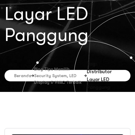
Layar LED
Panggung
Tag:
Blog Tips Memilih
Distributor
Beranda
Security System, LED
Layar LED
Display & HVAC Terbaik
Panggung