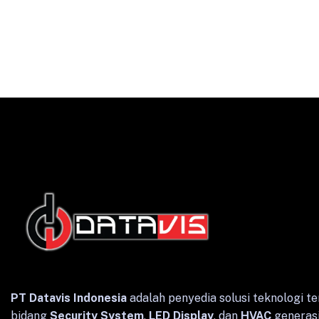
English
Indonesian
PT Datavis Indonesia
adalah penyedia solusi teknologi te
bidang
Security System
,
LED Display
, dan
HVAC
generasi