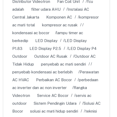
Distributor Videotron
Fan Coil Unit
fcu
adalah
filter udara AHU
Instalasi AC
Central Jakarta
Komponen AC
kompresor
ac mati total
kompresor ac rusak
kondensasi ac bocor
lampu timer ac
berkedip
LED Display
LED Display
P1.83
LED Display P2.5
LED Display P4
Outdoor
Outdoor AC Rusak
Outdoor AC
Tidak Hidup
penyebab ac mati sendiri
penyebab kondensasi ac berlebih
Perawatan
AC HVAC
Perbaikan AC Bocor
perbedaan
ac inverter dan ac non inverter
Rangka
Videotron
Service AC Bocor
servis ac
outdoor
Sistem Pendingin Udara
Solusi AC
Bocor
solusi ac mati hidup sendiri
teknisi