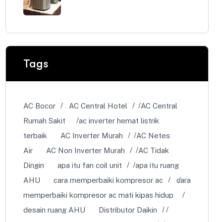
Tags
AC Bocor
AC Central Hotel
AC Central
Rumah Sakit
ac inverter hemat listrik
terbaik
AC Inverter Murah
AC Netes
Air
AC Non Inverter Murah
AC Tidak
Dingin
apa itu fan coil unit
apa itu ruang
AHU
cara memperbaiki kompresor ac
cara
memperbaiki kompresor ac mati kipas hidup
desain ruang AHU
Distributor Daikin