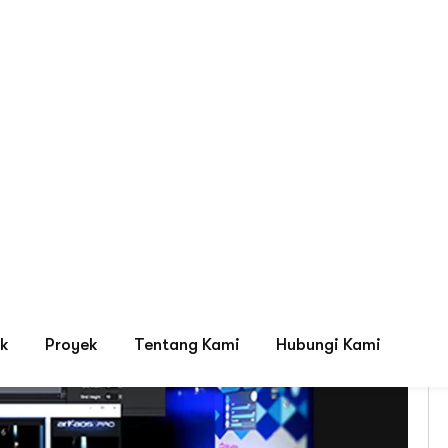
Tag: aplikasi led display
ystem, LED Display & HVAC Terbaik