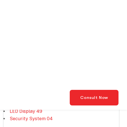
Kategori
HVAC
41
LED Display
49
Security System
04