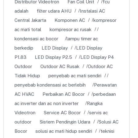
Distributor Videotron
Fan Coil Unit
fcu
adalah
filter udara AHU
Instalasi AC
Central Jakarta
Komponen AC
kompresor
ac mati total
kompresor ac rusak
kondensasi ac bocor
lampu timer ac
berkedip
LED Display
LED Display
P1.83
LED Display P2.5
LED Display P4
Outdoor
Outdoor AC Rusak
Outdoor AC
Tidak Hidup
penyebab ac mati sendiri
penyebab kondensasi ac berlebih
Perawatan
AC HVAC
Perbaikan AC Bocor
perbedaan
ac inverter dan ac non inverter
Rangka
Videotron
Service AC Bocor
servis ac
outdoor
Sistem Pendingin Udara
Solusi AC
Bocor
solusi ac mati hidup sendiri
teknisi