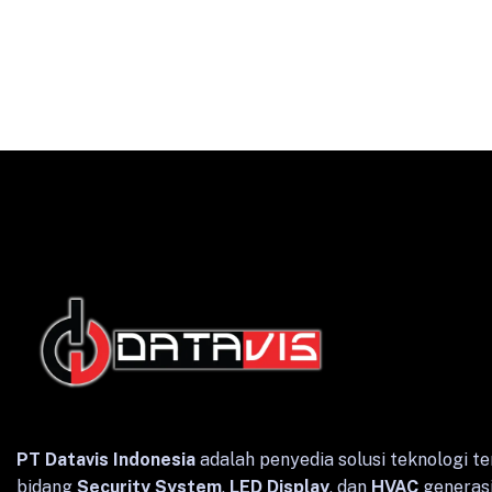
English
Indonesian
PT Datavis Indonesia
adalah penyedia solusi teknologi te
bidang
Security System
,
LED Display
, dan
HVAC
generasi