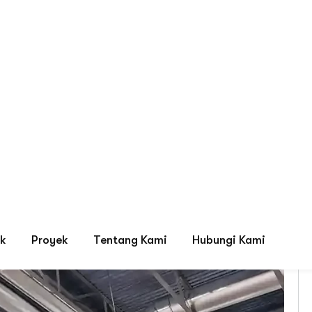
Tag: air conditioner ductin
ystem, LED Display & HVAC Terbaik