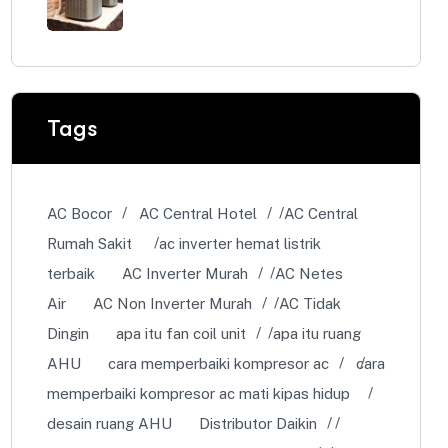
Tags
AC Bocor
AC Central Hotel
AC Central
Rumah Sakit
ac inverter hemat listrik
terbaik
AC Inverter Murah
AC Netes
Air
AC Non Inverter Murah
AC Tidak
Dingin
apa itu fan coil unit
apa itu ruang
AHU
cara memperbaiki kompresor ac
cara
memperbaiki kompresor ac mati kipas hidup
desain ruang AHU
Distributor Daikin