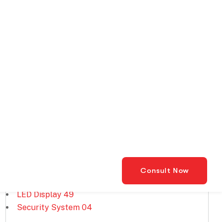
g system
Kategori
HVAC
41
LED Display
49
Security System
04