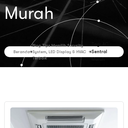
Murah
Tag: AC
Blog Tips Memilih Security
Sentral
Beranda
System, LED Display & HVAC
Terbaik
Murah