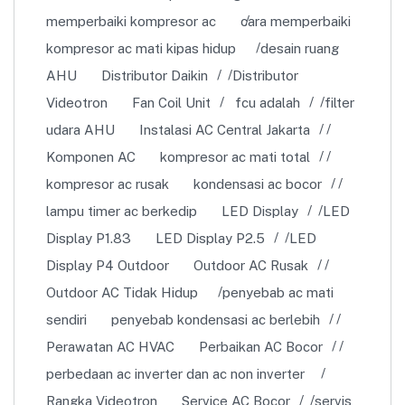
memperbaiki kompresor ac
cara memperbaiki
kompresor ac mati kipas hidup
desain ruang
AHU
Distributor Daikin
Distributor
Videotron
Fan Coil Unit
fcu adalah
filter
udara AHU
Instalasi AC Central Jakarta
Komponen AC
kompresor ac mati total
kompresor ac rusak
kondensasi ac bocor
lampu timer ac berkedip
LED Display
LED
Display P1.83
LED Display P2.5
LED
Display P4 Outdoor
Outdoor AC Rusak
Outdoor AC Tidak Hidup
penyebab ac mati
sendiri
penyebab kondensasi ac berlebih
Perawatan AC HVAC
Perbaikan AC Bocor
perbedaan ac inverter dan ac non inverter
Rangka Videotron
Service AC Bocor
servis