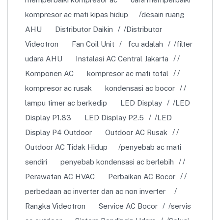
kompresor ac mati kipas hidup
desain ruang
AHU
Distributor Daikin
Distributor
Videotron
Fan Coil Unit
fcu adalah
filter
udara AHU
Instalasi AC Central Jakarta
Komponen AC
kompresor ac mati total
kompresor ac rusak
kondensasi ac bocor
lampu timer ac berkedip
LED Display
LED
Display P1.83
LED Display P2.5
LED
Display P4 Outdoor
Outdoor AC Rusak
Outdoor AC Tidak Hidup
penyebab ac mati
sendiri
penyebab kondensasi ac berlebih
Perawatan AC HVAC
Perbaikan AC Bocor
perbedaan ac inverter dan ac non inverter
Rangka Videotron
Service AC Bocor
servis