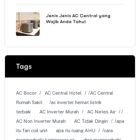
Jenis Jenis AC Central yang
Wajib Anda Tahu!
Tags
AC Bocor
AC Central Hotel
AC Central
Rumah Sakit
ac inverter hemat listrik
terbaik
AC Inverter Murah
AC Netes Air
AC Non Inverter Murah
AC Tidak Dingin
apa
itu fan coil unit
apa itu ruang AHU
cara
memperbaiki kompresor ac
cara memperbaiki